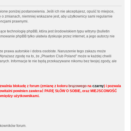
ione poniżej postanowienia. Jeśli ich nie akceptujesz, opuść to miejsce,
ę o zmianach, niemniej wskazane jest, aby użytkownicy sami regularnie
encjami prawnymi.
ce technologię phpBB, która jest środowiskiem typu witryny (bulletin
mowanie phpBB tylko ułatwia dyskusje przez internet, a jego autorzy nie
e prawa autorskie i dobra osobiste. Naruszenie tego zakazu może
Wyrażasz zgodę na to, że „Phaeton Club Poland” może w każdej chwili
anych. Informacje te nie będą przekazywane nikomu bez twojej zgody, ale
walnia blokadę z forum (zmianę z koloru
brązowego
na
czarny
) i pozwala
s w powitalni powinien zawierać PARĘ SŁÓW O SOBIE, oraz MIEJSCOWOŚĆ
pomiędzy użytkownikami.
tkowników forum.