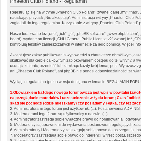
Phaeton Club Poland - Regulamin
Rejestrując się na witrynie „Phaeton Club Poland”, zwanej dalej „my”, ”nas”,
naciskając przycisk „Nie akceptuję”. Administracja witryny „Phaeton Club 
zaglądali do tego regulaminu. Korzystanie z witryny „Phaeton Club Poland
Nasze fora zwane też „one”, „ich”, „je”, „phpBB software”, „www.phpbb.com”
board), wydane na licencji „
GNU General Public License v2
” zwanej też „GP
kontrolują tekstów zamieszczanych w internecie za jego pomocą. Więcej in
Akceptujesz zakaz publikowania wypowiedzi o charakterze obraźliwym, osz
skutkować dla ciebie całkowitym zablokowaniem dostępu do tej witryny, a 
usunąć, zmienić, przenieść lub zamknąć każdy twój temat, post. Wyrażasz z
ani „Phaeton Club Poland”, ani phpBB nie ponosi odpowiedzialności za włam
Wyciąg z regulaminu (pełna wersja dostępna w temacie REGULAMIN FORU
1.Obowiązkiem każdego nowego forumowicza jest wpis w powitalni (zało
na przeglądanie materiałów i uczestniczenie w życiu forum; Czas "odb
skąd się pochodzi (gdzie mieszkamy) czy posiadamy Fejtka, czy też zacz
2. Administratorami tego forum jest użytkownik: (...). Postanowienia ADMI
3. Moderatorami tego forum są użytkownicy o nazwie: (...)
4. Administrator zastrzega sobie wyłączne prawo do nominowania i odwoły
5. Moderatorzy są uprawnieni do wydawania postanowień regulujących zasad
6. Administratorzy i Moderatorzy zastrzegają sobie prawo do ostrzegania i
7. Moderatorzy zastrzegają sobie prawo do ingerencji w treść postu, szcze
8. Zabrania się rejestrowania użytkowników pod nazwą obraźliwą lub niezgo