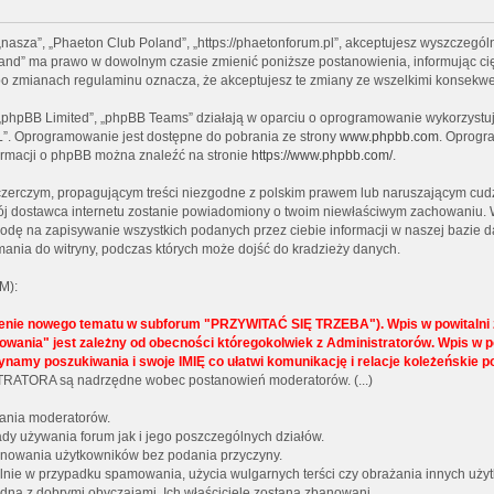
 „nasza”, „Phaeton Club Poland”, „https://phaetonforum.pl”, akceptujesz wyszczególn
Poland” ma prawo w dowolnym czasie zmienić poniższe postanowienia, informując ci
” po zmianach regulaminu oznacza, że akceptujesz te zmiany ze wszelkimi konsekw
, „phpBB Limited”, „phpBB Teams” działają w oparciu o oprogramowanie wykorzystują
L”. Oprogramowanie jest dostępne do pobrania ze strony
www.phpbb.com
. Oprogra
formacji o phpBB można znaleźć na stronie
https://www.phpbb.com/
.
czerczym, propagującym treści niezgodne z polskim prawem lub naruszającym cudz
twój dostawca internetu zostanie powiadomiony o twoim niewłaściwym zachowaniu. 
godę na zapisywanie wszystkich podanych przez ciebie informacji w naszej bazie d
ania do witryny, podczas których może dojść do kradzieży danych.
M):
żenie nowego tematu w subforum "PRZYWITAĆ SIĘ TRZEBA"). Wpis w powitalni z
lokowania" jest zależny od obecności któregokolwiek z Administratorów. Wpi
ynamy poszukiwania i swoje IMIĘ co ułatwi komunikację i relacje koleżeńskie 
NISTRATORA są nadrzędne wobec postanowień moderatorów. (...)
wania moderatorów.
y używania forum jak i jego poszczególnych działów.
 banowania użytkowników bez podania przyczyny.
gólnie w przypadku spamowania, użycia wulgarnych terści czy obrażania innych uży
dną z dobrymi obyczajami. Ich właściciele zostaną zbanowani.