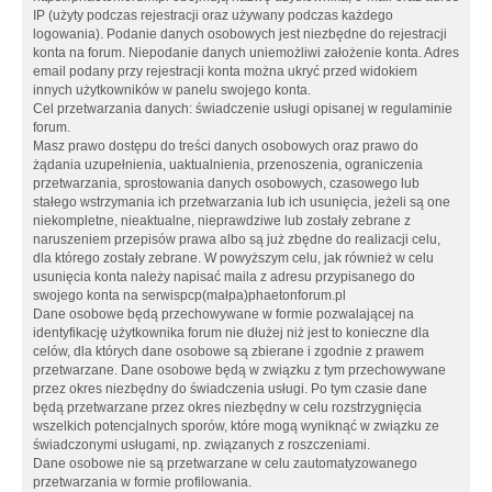
IP (użyty podczas rejestracji oraz używany podczas każdego
logowania). Podanie danych osobowych jest niezbędne do rejestracji
konta na forum. Niepodanie danych uniemożliwi założenie konta. Adres
email podany przy rejestracji konta można ukryć przed widokiem
innych użytkowników w panelu swojego konta.
Cel przetwarzania danych: świadczenie usługi opisanej w regulaminie
forum.
Masz prawo dostępu do treści danych osobowych oraz prawo do
żądania uzupełnienia, uaktualnienia, przenoszenia, ograniczenia
przetwarzania, sprostowania danych osobowych, czasowego lub
stałego wstrzymania ich przetwarzania lub ich usunięcia, jeżeli są one
niekompletne, nieaktualne, nieprawdziwe lub zostały zebrane z
naruszeniem przepisów prawa albo są już zbędne do realizacji celu,
dla którego zostały zebrane. W powyższym celu, jak również w celu
usunięcia konta należy napisać maila z adresu przypisanego do
swojego konta na serwispcp(małpa)phaetonforum.pl
Dane osobowe będą przechowywane w formie pozwalającej na
identyfikację użytkownika forum nie dłużej niż jest to konieczne dla
celów, dla których dane osobowe są zbierane i zgodnie z prawem
przetwarzane. Dane osobowe będą w związku z tym przechowywane
przez okres niezbędny do świadczenia usługi. Po tym czasie dane
będą przetwarzane przez okres niezbędny w celu rozstrzygnięcia
wszelkich potencjalnych sporów, które mogą wyniknąć w związku ze
świadczonymi usługami, np. związanych z roszczeniami.
Dane osobowe nie są przetwarzane w celu zautomatyzowanego
przetwarzania w formie profilowania.