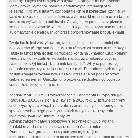
ochrony danych osobowych w państwie, w którym stoi nasz serwer.
Mamy prawo wymagać podania dodatkowych informacji przy
rejestracji, i to my ustalamy czy podanie ich jest konieczne, czy nie. W
każdym przypadku, masz możliwość wybrania, które informacje o twoim
koncie są wyświetlane publicznie. Co więcej, w panelu zarządzania
kontem masz możliwość włączenia lub wyłączenia wysyłania do ciebie
automatycznie generowanych przez oprogramowanie phpBB e-maili.
Twoje hasło jest zaszyfrowane, więc jest bezpieczne, niemniej nie
należy używać tego samego hasła na różnych witrynach internetowych.
Hasło to umożliwia dostęp do twojego konta na „Phaeton Club Poland”,
więc chroń je i w żadnym wypadku nie podawaj
nikomu
. Jeśli je
zapomnisz, użyj funkcji „Nie pamiętam hasła”. Witryna poprosi cię o
podanie nazwy użytkownika i adresu e-mail. Po podaniu tych danych
zostanie wygenerowane nowe hasło i przesłane na podany przez
ciebie adres e-mail. Umożliwi ono odzyskanie dostępu do twojego
konta. Dodatkowe informacje:
Zgodnie z art. 13 ust. 1 Rozporządzenia Parlamentu Europejskiego i
Rady (UE) 2016/679 z dnia 27 kwietnia 2016 roku w sprawie ochrony
osób fizycznych w związku z przetwarzaniem danych osobowych i w
sprawie swobodnego przepływu takich danych oraz uchylenia
dyrektywy 95/46/WE informujemy, iż:
Administratorem danych osobowych jest Phaeton Club Poland.
Kontaktowy adres e-mail: serwispcp(małpa)phaetonforum.pl
Dane osobowe gromadzone są podczas rejestracji na
https://phaetonforum.pl obejmują nazwę użytkownika, e-mail oraz adres