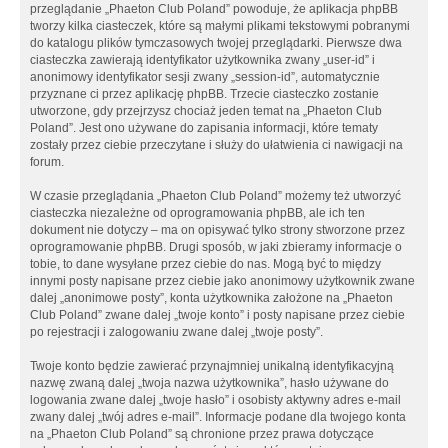
przeglądanie „Phaeton Club Poland” powoduje, że aplikacja phpBB
tworzy kilka ciasteczek, które są małymi plikami tekstowymi pobranymi
do katalogu plików tymczasowych twojej przeglądarki. Pierwsze dwa
ciasteczka zawierają identyfikator użytkownika zwany „user-id” i
anonimowy identyfikator sesji zwany „session-id”, automatycznie
przyznane ci przez aplikację phpBB. Trzecie ciasteczko zostanie
utworzone, gdy przejrzysz chociaż jeden temat na „Phaeton Club
Poland”. Jest ono używane do zapisania informacji, które tematy
zostały przez ciebie przeczytane i służy do ułatwienia ci nawigacji na
forum.
W czasie przeglądania „Phaeton Club Poland” możemy też utworzyć
ciasteczka niezależne od oprogramowania phpBB, ale ich ten
dokument nie dotyczy – ma on opisywać tylko strony stworzone przez
oprogramowanie phpBB. Drugi sposób, w jaki zbieramy informacje o
tobie, to dane wysyłane przez ciebie do nas. Mogą być to między
innymi posty napisane przez ciebie jako anonimowy użytkownik zwane
dalej „anonimowe posty”, konta użytkownika założone na „Phaeton
Club Poland” zwane dalej „twoje konto” i posty napisane przez ciebie
po rejestracji i zalogowaniu zwane dalej „twoje posty”.
Twoje konto będzie zawierać przynajmniej unikalną identyfikacyjną
nazwę zwaną dalej „twoja nazwa użytkownika”, hasło używane do
logowania zwane dalej „twoje hasło” i osobisty aktywny adres e-mail
zwany dalej „twój adres e-mail”. Informacje podane dla twojego konta
na „Phaeton Club Poland” są chronione przez prawa dotyczące