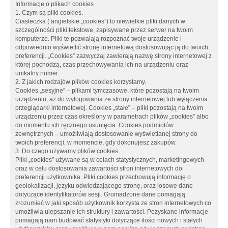
Informacje o plikach cookies
1. Czym są pliki cookies.
Ciasteczka ( angielskie „cookies”) to niewielkie pliki danych w
szczególności pliki tekstowe, zapisywane przez serwer na twoim
komputerze. Pliki te pozwalają rozpoznać twoje urządzenie i
odpowiednio wyświetlić stronę internetową dostosowując ją do twoich
preferencji. „Cookies” zazwyczaj zawierają nazwę strony internetowej z
której pochodzą, czas przechowywania ich na urządzeniu oraz
unikalny numer.
2. Z jakich rodzajów plików cookies korzystamy.
Cookies „sesyjne” – plikami tymczasowe, które pozostają na twoim
urządzeniu, aż do wylogowania ze strony internetowej lub wyłączenia
przeglądarki internetowej. Cookies „stałe” – pliki pozostają na twoim
urządzeniu przez czas określony w parametrach plików „cookies” albo
do momentu ich ręcznego usunięcia. Cookies podmiotów
zewnętrznych – umożliwiają dostosowanie wyświetlanej strony do
twoich preferencji, w momencie, gdy dokonujesz zakupów.
3. Do czego używamy plików cookies.
Pliki „cookies” używane są w celach statystycznych, marketingowych
oraz w celu dostosowania zawartości stron internetowych do
preferencji użytkownika. Pliki cookies przechowują informację o
geolokalizacji, języku odwiedzającego stronę, oraz losowe dane
dotyczące identyfikatorów sesji. Gromadzone dane pomagają
zrozumieć w jaki sposób użytkownik korzysta ze stron internetowych co
umożliwia ulepszanie ich struktury i zawartości. Pozyskane informacje
pomagają nam budować statystyki dotyczące ilości nowych i stałych