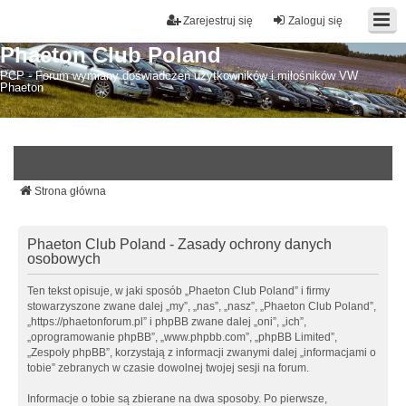
Zarejestruj się
Zaloguj się
Phaeton Club Poland
PCP - Forum wymiany doświadczeń użytkowników i miłośników VW
Phaeton
Strona główna
Phaeton Club Poland - Zasady ochrony danych
osobowych
Ten tekst opisuje, w jaki sposób „Phaeton Club Poland” i firmy
stowarzyszone zwane dalej „my”, „nas”, „nasz”, „Phaeton Club Poland”,
„https://phaetonforum.pl” i phpBB zwane dalej „oni”, „ich”,
„oprogramowanie phpBB”, „www.phpbb.com”, „phpBB Limited”,
„Zespoły phpBB”, korzystają z informacji zwanymi dalej „informacjami o
tobie” zebranych w czasie dowolnej twojej sesji na forum.
Informacje o tobie są zbierane na dwa sposoby. Po pierwsze,