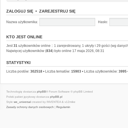
ZALOGUJ SIĘ
•
ZAREJESTRUJ SIĘ
Nazwa użytkownika:
Hasło:
KTO JEST ONLINE
Jest
31
użytkowników online :: 1 zarejestrowany, 1 ukryty i 29 gości (wg danych
Najwięcej użytkowników (
834
) było online 17 maja 2026, 08:31
STATYSTYKI
Liczba postów:
302518
• Liczba tematów:
15903
• Liczba użytkowników:
3995
Technologię dostarcza
phpBB
® Forum Software © phpBB Limited
Polski pakiet językowy dostarcza
phpBB.pl
Style
we_universal
created by INVENTEA & v12mike
Zasady ochrony danych osobowych
|
Regulamin