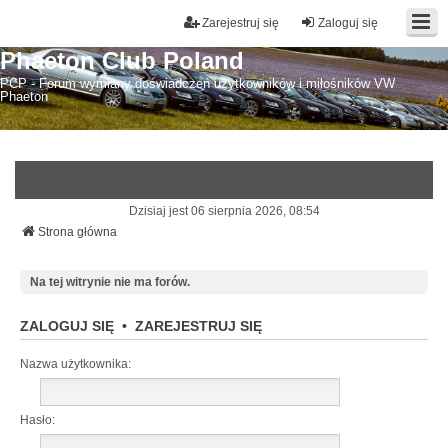
Zarejestruj się
Zaloguj się
Phaeton Club Poland
PCP - Forum wymiany doświadczeń użytkowników i miłośników VW
Phaeton
Dzisiaj jest 06 sierpnia 2026, 08:54
Strona główna
Na tej witrynie nie ma forów.
ZALOGUJ SIĘ
•
ZAREJESTRUJ SIĘ
Nazwa użytkownika:
Hasło: