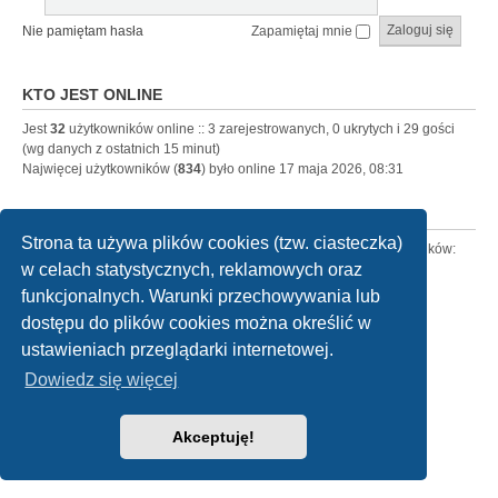
Nie pamiętam hasła
Zapamiętaj mnie
KTO JEST ONLINE
Jest
32
użytkowników online :: 3 zarejestrowanych, 0 ukrytych i 29 gości
(wg danych z ostatnich 15 minut)
Najwięcej użytkowników (
834
) było online 17 maja 2026, 08:31
STATYSTYKI
Strona ta używa plików cookies (tzw. ciasteczka)
Liczba postów:
302498
• Liczba tematów:
15902
• Liczba użytkowników:
w celach statystycznych, reklamowych oraz
3995
• Ostatnio zarejestrowany użytkownik:
Stefan1975
funkcjonalnych. Warunki przechowywania lub
dostępu do plików cookies można określić w
Strona główna
Kontakt z nami
ustawieniach przeglądarki internetowej.
Dowiedz się więcej
Technologię dostarcza
phpBB
® Forum Software © phpBB Limited
Polski pakiet językowy dostarcza
phpBB.pl
Style
we_universal
created by INVENTEA & v12mike
Akceptuję!
Zasady ochrony danych osobowych
|
Regulamin