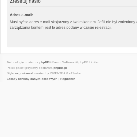
Zresetuj hasło
Adres e-mail:
Musi być to adres e-mail skojarzony z twoim kontem. Jeśli nie był zmieniany
zarządzania kontem, jest to adres podany w czasie rejestracji.
Technologię dostarcza
phpBB
® Forum Software © phpBB Limited
Polski pakiet językowy dostarcza
phpBB.pl
Style
we_universal
created by INVENTEA & v12mike
Zasady ochrony danych osobowych
|
Regulamin