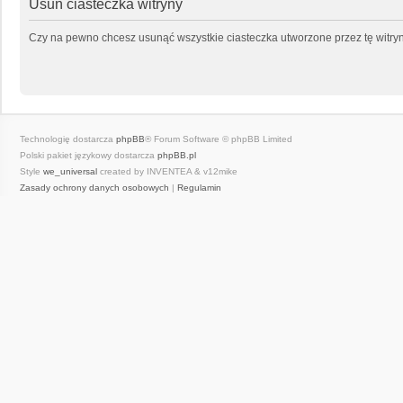
Usuń ciasteczka witryny
Czy na pewno chcesz usunąć wszystkie ciasteczka utworzone przez tę witry
Technologię dostarcza
phpBB
® Forum Software © phpBB Limited
Polski pakiet językowy dostarcza
phpBB.pl
Style
we_universal
created by INVENTEA & v12mike
Zasady ochrony danych osobowych
|
Regulamin