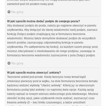
zamieścił pod ich postem nowy post.
Na górę
W jaki sposób można dodać podpis do swojego posta?
Aby dodawać podpis do posta, należy go najpierw utworzyć w panelu
użytkownika. Aby dołączyć do danej wiadomości swój podpis, zaznacz
funkcję
Dołącz podpis
znajdującą się w formularzu tworzenia
wiadomości. Możesz także domyślnie dodawać podpis do wszystkich
swoich postów, zaznaczając odpowiednią funkcję w panelu
użytkownika. Po uaktywnieniu tej funkcji, za każdym razem pisząc post,
możesz zdecydować o niedodawaniu do niego podpisu, usuwając w
formularzu tworzenia wiadomości zaznaczenie z pola
Dołącz podpis
.
Na górę
W jaki sposób można utworzyć ankietę?
Tworzenie ankiet jest proste. Kiedy tworzysz nowy temat bądź
zmieniasz pierwszy post w wątku, na dole formularza tworzenia tematu
będziesz widzieć etykietę “Utwórz ankietę”. Kliknij ją i w otworzonym
formularzu podaj tytuł ankiety i co najmniej dwie opcje. Każdą opcję
należy wpisać w nowym wierszu widocznego pola tekstowego. Możesz
określić liczbę opcji, jakie użytkownik może wybrać, wyznaczyć czas
trwania ankiety (0 – bez limitu czasowego), a także umożliwić