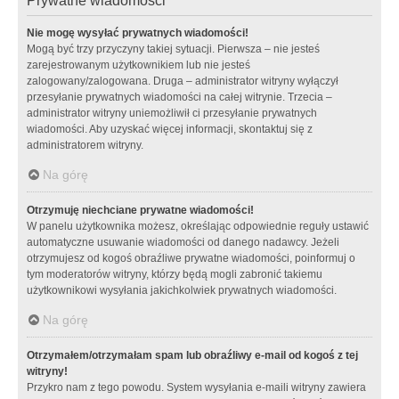
Prywatne wiadomości
Nie mogę wysyłać prywatnych wiadomości!
Mogą być trzy przyczyny takiej sytuacji. Pierwsza – nie jesteś
zarejestrowanym użytkownikiem lub nie jesteś
zalogowany/zalogowana. Druga – administrator witryny wyłączył
przesyłanie prywatnych wiadomości na całej witrynie. Trzecia –
administrator witryny uniemożliwił ci przesyłanie prywatnych
wiadomości. Aby uzyskać więcej informacji, skontaktuj się z
administratorem witryny.
Na górę
Otrzymuję niechciane prywatne wiadomości!
W panelu użytkownika możesz, określając odpowiednie reguły ustawić
automatyczne usuwanie wiadomości od danego nadawcy. Jeżeli
otrzymujesz od kogoś obraźliwe prywatne wiadomości, poinformuj o
tym moderatorów witryny, którzy będą mogli zabronić takiemu
użytkownikowi wysyłania jakichkolwiek prywatnych wiadomości.
Na górę
Otrzymałem/otrzymałam spam lub obraźliwy e-mail od kogoś z tej
witryny!
Przykro nam z tego powodu. System wysyłania e-maili witryny zawiera