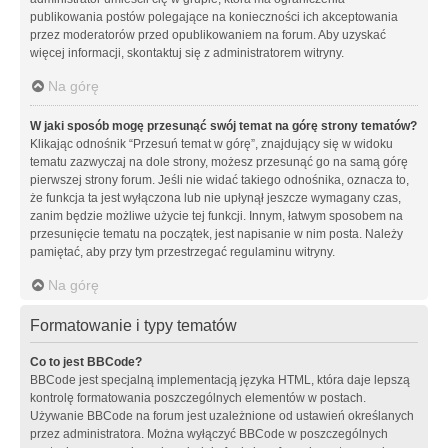
publikowania postów polegające na konieczności ich akceptowania
przez moderatorów przed opublikowaniem na forum. Aby uzyskać
więcej informacji, skontaktuj się z administratorem witryny.
Na górę
W jaki sposób mogę przesunąć swój temat na górę strony tematów?
Klikając odnośnik “Przesuń temat w górę”, znajdujący się w widoku
tematu zazwyczaj na dole strony, możesz przesunąć go na samą górę
pierwszej strony forum. Jeśli nie widać takiego odnośnika, oznacza to,
że funkcja ta jest wyłączona lub nie upłynął jeszcze wymagany czas,
zanim będzie możliwe użycie tej funkcji. Innym, łatwym sposobem na
przesunięcie tematu na początek, jest napisanie w nim posta. Należy
pamiętać, aby przy tym przestrzegać regulaminu witryny.
Na górę
Formatowanie i typy tematów
Co to jest BBCode?
BBCode jest specjalną implementacją języka HTML, która daje lepszą
kontrolę formatowania poszczególnych elementów w postach.
Używanie BBCode na forum jest uzależnione od ustawień określanych
przez administratora. Można wyłączyć BBCode w poszczególnych