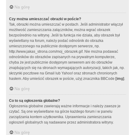
Na górę
Czy można umieszczać obrazki w poście?
Tak, obrazki można umieszczać w postach. Jeśli administrator włączył
możliwość zamieszczania załączników, można wgrać obrazek
bezpośrednio na witrynę. Jeśli ta funkcja nie działa, aby obrazek był
wyświetlany na forum, należy podać odnośnik do obrazka
umieszczonego na publicznie dostępnym serwerze, np.
http://www.jakas_strona.com/moj_obrazek.gif. Nie można podawać
odnośników do obrazków zapisanych na prywatnym komputerze,
chyba że jest publicznie dostępnym serwerem ani do obrazków
znajdujących się na stronach wymagających autoryzacji, takich jak, np.
skrzynki pocztowe na Gmail lub Yahoo! oraz stronach chronionych
hasłem. Aby umieścić obrazek w poście, użyj znacznika BBCode
[img]
.
Na górę
Co to są ogłoszenia globalne?
Ogłoszenia globalne zawierają ważne informacje i należy zawsze je
czytać. Są one wyświetlane na górze każdego forum i w panelu
zarządzania kontem użytkownika. Uprawnienia zamieszczania
ogłoszeń globalnych są nadawane przez administratora witryny.
Na górę