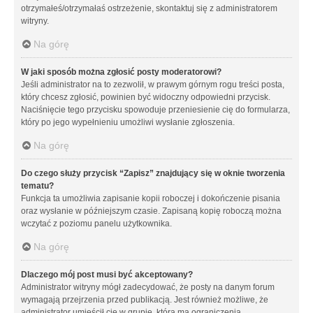
otrzymałeś/otrzymałaś ostrzeżenie, skontaktuj się z administratorem
witryny.
Na górę
W jaki sposób można zgłosić posty moderatorowi?
Jeśli administrator na to zezwolił, w prawym górnym rogu treści posta,
który chcesz zgłosić, powinien być widoczny odpowiedni przycisk.
Naciśnięcie tego przycisku spowoduje przeniesienie cię do formularza,
który po jego wypełnieniu umożliwi wysłanie zgłoszenia.
Na górę
Do czego służy przycisk “Zapisz” znajdujący się w oknie tworzenia
tematu?
Funkcja ta umożliwia zapisanie kopii roboczej i dokończenie pisania
oraz wysłanie w późniejszym czasie. Zapisaną kopię roboczą można
wczytać z poziomu panelu użytkownika.
Na górę
Dlaczego mój post musi być akceptowany?
Administrator witryny mógł zadecydować, że posty na danym forum
wymagają przejrzenia przed publikacją. Jest również możliwe, że
administrator umieścił cię w grupie, która ma ograniczenia