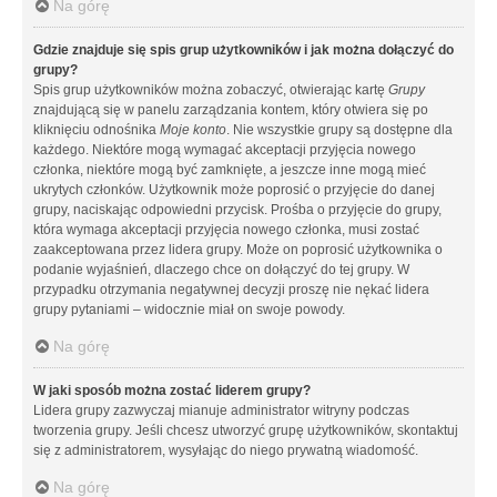
Na górę
Gdzie znajduje się spis grup użytkowników i jak można dołączyć do
grupy?
Spis grup użytkowników można zobaczyć, otwierając kartę
Grupy
znajdującą się w panelu zarządzania kontem, który otwiera się po
kliknięciu odnośnika
Moje konto
. Nie wszystkie grupy są dostępne dla
każdego. Niektóre mogą wymagać akceptacji przyjęcia nowego
członka, niektóre mogą być zamknięte, a jeszcze inne mogą mieć
ukrytych członków. Użytkownik może poprosić o przyjęcie do danej
grupy, naciskając odpowiedni przycisk. Prośba o przyjęcie do grupy,
która wymaga akceptacji przyjęcia nowego członka, musi zostać
zaakceptowana przez lidera grupy. Może on poprosić użytkownika o
podanie wyjaśnień, dlaczego chce on dołączyć do tej grupy. W
przypadku otrzymania negatywnej decyzji proszę nie nękać lidera
grupy pytaniami – widocznie miał on swoje powody.
Na górę
W jaki sposób można zostać liderem grupy?
Lidera grupy zazwyczaj mianuje administrator witryny podczas
tworzenia grupy. Jeśli chcesz utworzyć grupę użytkowników, skontaktuj
się z administratorem, wysyłając do niego prywatną wiadomość.
Na górę