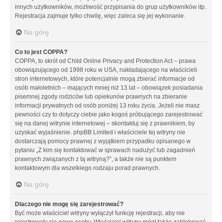
innych użytkowników, możliwość przypisania do grup użytkowników itp.
Rejestracja zajmuje tylko chwilę, więc zaleca się jej wykonanie.
Na górę
Co to jest COPPA?
COPPA, to skrót od Child Online Privacy and Protection Act – prawa
obowiązującego od 1998 roku w USA, nakładającego na właścicieli
stron internetowych, które potencjalnie mogą zbierać informacje od
osób małoletnich – mających mniej niż 13 lat – obowiązek posiadania
pisemnej zgody rodziców lub opiekunów prawnych na zbieranie
informacji prywatnych od osób poniżej 13 roku życia. Jeżeli nie masz
pewności czy to dotyczy ciebie jako kogoś próbującego zarejestrować
się na danej witrynie internetowej – skontaktuj się z prawnikiem, by
uzyskać wyjaśnienie. phpBB Limited i właściciele tej witryny nie
dostarczają pomocy prawnej z wyjątkiem przypadku opisanego w
pytaniu „Z kim się kontaktować w sprawach nadużyć lub zagadnień
prawnych związanych z tą witryną?”, a także nie są punktem
kontaktowym dla wszelkiego rodzaju porad prawnych.
Na górę
Dlaczego nie mogę się zarejestrować?
Być może właściciel witryny wyłączył funkcję rejestracji, aby nie
rejestrowały się nowe osoby. Właściciel witryny mógł także zablokować