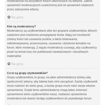
moderatorów na wszystkich forach utworzonych na witrynie. Zakres
uprawnień moderacyjnych uzależniony jest od uprawnień nadanych
przez założyciela witryny.
Na górę
Kim są moderatorzy?
Moderatorzy są użytkownikami albo też grupami użytkowników, których
zadaniem jest codzienne przeglądanie forów. Mają oni możliwość
zmiany treści lub usuwania postów, a także blokowania,
odblokowywania, przenoszenia, usuwania i dzielenia tematów na
forum, które moderują. Z reguły moderatorzy czuwają, aby użytkownicy
pisali na temat oraz nie publikowali niewłaściwych i obraźliwych
materiałów.
Na górę
Co to są grupy użytkowników?
Grupy użytkowników, to grupy, na jakie administratorzy dzielą całą
społeczność witryny, aby łatwiej było nimi zarządzać. Każdy użytkownik
może należeć do wielu grup, a każda grupa może mieć swoje własne
uprawnienia. Dzięki temu administratorzy mogą łatwo zmieniać
uprawnienia wielu użytkowników naraz, nadawać uprawnienia
moderatora lub dawać dostęp użytkownikom do prywatnego forum.