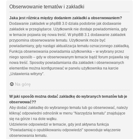
Obserwowanie tematów i zakładki
Jaka jest różnica między dodaniem zakładki a obserwowaniem?
Dodawanie zakładek w phpBB 3.0 działa podobnie jak dodawanie
zakładek w przeglądarce. Użytkownik nie dostaje powiadomienia, gdy
w temacie pojawia się nowa treść. W phpBB 3.1 dodawanie zakładek
przypomina obserwowanie tematu. Użytkownik może być
powiadamiany, gdy nastąpi aktualizacja tematu oznaczonego zakładką.
Funkcja obserwowania powiadamia użytkownika – w wybrany przez
niego sposób – gdy w obserwowanym temacie bądź forum pojawiła się
nowa treść. Sposoby powiadamiania dla zakładek i obserwowanych
elementów można konfigurować w panelu użytkownika na karcie
„Ustawienia witryny”.
Na górę
W jaki sposób można dodać zakładkę do wybranych tematów lub je
obserwować??
Aby dodać zakładkę do wybranego tematu lub go obserwować, należy
kliknąć odpowiedni odnośnik w menu “Narzędzia tematu” znajdujące
się na górze i na dole wątku.
Udzielenie odpowiedzi w temacie, gdy jest aktywna funkcja
“Powiadamiaj o opublikowaniu odpowiedzi” spowoduje włączenie
obserwowania tematu.