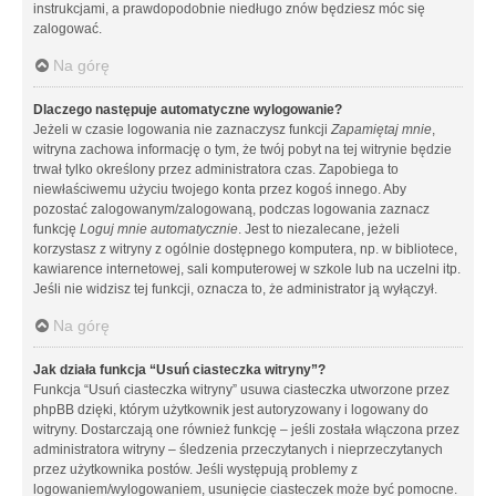
instrukcjami, a prawdopodobnie niedługo znów będziesz móc się
zalogować.
Na górę
Dlaczego następuje automatyczne wylogowanie?
Jeżeli w czasie logowania nie zaznaczysz funkcji
Zapamiętaj mnie
,
witryna zachowa informację o tym, że twój pobyt na tej witrynie będzie
trwał tylko określony przez administratora czas. Zapobiega to
niewłaściwemu użyciu twojego konta przez kogoś innego. Aby
pozostać zalogowanym/zalogowaną, podczas logowania zaznacz
funkcję
Loguj mnie automatycznie
. Jest to niezalecane, jeżeli
korzystasz z witryny z ogólnie dostępnego komputera, np. w bibliotece,
kawiarence internetowej, sali komputerowej w szkole lub na uczelni itp.
Jeśli nie widzisz tej funkcji, oznacza to, że administrator ją wyłączył.
Na górę
Jak działa funkcja “Usuń ciasteczka witryny”?
Funkcja “Usuń ciasteczka witryny” usuwa ciasteczka utworzone przez
phpBB dzięki, którym użytkownik jest autoryzowany i logowany do
witryny. Dostarczają one również funkcję – jeśli została włączona przez
administratora witryny – śledzenia przeczytanych i nieprzeczytanych
przez użytkownika postów. Jeśli występują problemy z
logowaniem/wylogowaniem, usunięcie ciasteczek może być pomocne.