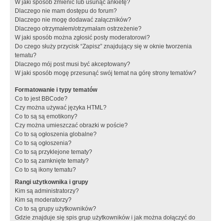
W jaki sposób zmienić lub usunąć ankietę?
Dlaczego nie mam dostępu do forum?
Dlaczego nie mogę dodawać załączników?
Dlaczego otrzymałem/otrzymałam ostrzeżenie?
W jaki sposób można zgłosić posty moderatorowi?
Do czego służy przycisk “Zapisz” znajdujący się w oknie tworzenia
tematu?
Dlaczego mój post musi być akceptowany?
W jaki sposób mogę przesunąć swój temat na górę strony tematów?
Formatowanie i typy tematów
Co to jest BBCode?
Czy można używać języka HTML?
Co to są są emotikony?
Czy można umieszczać obrazki w poście?
Co to są ogłoszenia globalne?
Co to są ogłoszenia?
Co to są przyklejone tematy?
Co to są zamknięte tematy?
Co to są ikony tematu?
Rangi użytkownika i grupy
Kim są administratorzy?
Kim są moderatorzy?
Co to są grupy użytkowników?
Gdzie znajduje się spis grup użytkowników i jak można dołączyć do