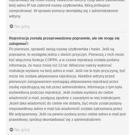
twój adres IP lub zabronił nazwy użytkownika, którą próbujesz
zarejestrować. W sprawie pomocy skontaktuj się z administratorem
witryny.
Na górę
Rejestracja została przeprowadzona poprawnie, ale nie mogę się
zalogować!
Po pierwsze, sprawdź swoją nazwę użytkownika i hasło. Jeśli są
poprawne, to wystąpiła jedna z dwóch przyczyn. Pierwszą z nich może
być włączona funkcja COPPA, a w czasie rejestracji została podana
informacja, że masz mniej niż 13 lat. Wówczas należy wykonać
instrukcje wysłane na twój adres e-mail. Jeśli nie to było przyczyną, być
może nie została aktywowana rejestracja. Niektóre witryny przed
pierwszym zalogowaniem wymagają aktywowania rejestracji przez
osobę rejestrującą się lub przez administratora. Informacja o tym była
wyświetlona podczas rejestracji. Jeśli została wysłana do ciebie
wiadomość e-mail, postępuj zgodnie z zawartymi w niej instrukcjami.
Jeżeli taka wiadomość do ciebie nie dotarła, być może został podany
nieprawidłowy adres e-mail lub wiadomość została zatrzymana przez
filtr antyspamowy. Jeśli na pewno podany przez ciebie adres e-mail jest
prawidłowy, spróbuj skontaktować się z administratorem.
Na górę