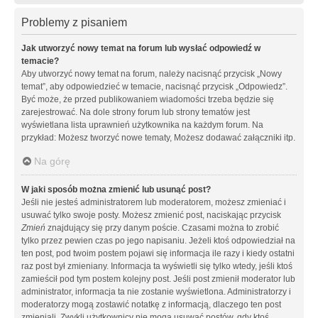
Problemy z pisaniem
Jak utworzyć nowy temat na forum lub wysłać odpowiedź w
temacie?
Aby utworzyć nowy temat na forum, należy nacisnąć przycisk „Nowy
temat”, aby odpowiedzieć w temacie, nacisnąć przycisk „Odpowiedz”.
Być może, że przed publikowaniem wiadomości trzeba będzie się
zarejestrować. Na dole strony forum lub strony tematów jest
wyświetlana lista uprawnień użytkownika na każdym forum. Na
przykład: Możesz tworzyć nowe tematy, Możesz dodawać załączniki itp.
Na górę
W jaki sposób można zmienić lub usunąć post?
Jeśli nie jesteś administratorem lub moderatorem, możesz zmieniać i
usuwać tylko swoje posty. Możesz zmienić post, naciskając przycisk
Zmień
znajdujący się przy danym poście. Czasami można to zrobić
tylko przez pewien czas po jego napisaniu. Jeżeli ktoś odpowiedział na
ten post, pod twoim postem pojawi się informacja ile razy i kiedy ostatni
raz post był zmieniany. Informacja ta wyświetli się tylko wtedy, jeśli ktoś
zamieścił pod tym postem kolejny post. Jeśli post zmienił moderator lub
administrator, informacja ta nie zostanie wyświetlona. Administratorzy i
moderatorzy mogą zostawić notatkę z informacją, dlaczego ten post
zmieniali. Zwykli użytkownicy nie mogą usuwać postów, gdy ktoś