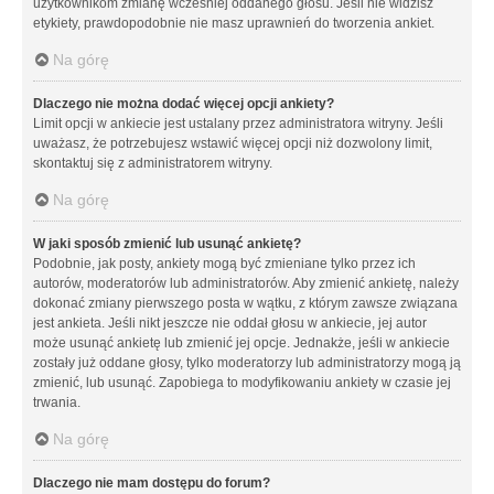
użytkownikom zmianę wcześniej oddanego głosu. Jeśli nie widzisz
etykiety, prawdopodobnie nie masz uprawnień do tworzenia ankiet.
Na górę
Dlaczego nie można dodać więcej opcji ankiety?
Limit opcji w ankiecie jest ustalany przez administratora witryny. Jeśli
uważasz, że potrzebujesz wstawić więcej opcji niż dozwolony limit,
skontaktuj się z administratorem witryny.
Na górę
W jaki sposób zmienić lub usunąć ankietę?
Podobnie, jak posty, ankiety mogą być zmieniane tylko przez ich
autorów, moderatorów lub administratorów. Aby zmienić ankietę, należy
dokonać zmiany pierwszego posta w wątku, z którym zawsze związana
jest ankieta. Jeśli nikt jeszcze nie oddał głosu w ankiecie, jej autor
może usunąć ankietę lub zmienić jej opcje. Jednakże, jeśli w ankiecie
zostały już oddane głosy, tylko moderatorzy lub administratorzy mogą ją
zmienić, lub usunąć. Zapobiega to modyfikowaniu ankiety w czasie jej
trwania.
Na górę
Dlaczego nie mam dostępu do forum?