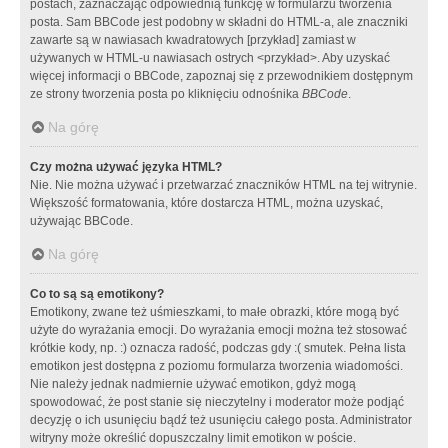
postach, zaznaczając odpowiednią funkcję w formularzu tworzenia
posta. Sam BBCode jest podobny w składni do HTML-a, ale znaczniki
zawarte są w nawiasach kwadratowych [przykład] zamiast w
używanych w HTML-u nawiasach ostrych <przykład>. Aby uzyskać
więcej informacji o BBCode, zapoznaj się z przewodnikiem dostępnym
ze strony tworzenia posta po kliknięciu odnośnika
BBCode
.
Na górę
Czy można używać języka HTML?
Nie. Nie można używać i przetwarzać znaczników HTML na tej witrynie.
Większość formatowania, które dostarcza HTML, można uzyskać,
używając BBCode.
Na górę
Co to są są emotikony?
Emotikony, zwane też uśmieszkami, to małe obrazki, które mogą być
użyte do wyrażania emocji. Do wyrażania emocji można też stosować
krótkie kody, np. :) oznacza radość, podczas gdy :( smutek. Pełna lista
emotikon jest dostępna z poziomu formularza tworzenia wiadomości.
Nie należy jednak nadmiernie używać emotikon, gdyż mogą
spowodować, że post stanie się nieczytelny i moderator może podjąć
decyzję o ich usunięciu bądź też usunięciu całego posta. Administrator
witryny może określić dopuszczalny limit emotikon w poście.