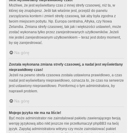
Możliwe, że jest wyświetlany czas z innej strefy czasowej, niż ta, w
której się znajdujesz. Jeśli tak właśnie jest, przejdź do panelu
zarządzania kontem i zmień strefę czasową, tak aby była zgodna z
twoim miejscem pobytu. Np. Europa centralna, Afryka, czy Nowa
Zelandia. Zmiana strefy czasowej, tak jak i większości ustawień, może
zostać wykonana tylko przez zarejestrowanych użytkowników. Jeżeli
nie jesteś zarejestrowanym użytkownikiem – teraz jest dobry moment,
by się zarejestrować.
Na górę
Została wykonana zmiana strefy czasowej, a nadal jest wyświetlany
nieprawidłowy czas!
Jeżeli na pewno strefa czasowa została ustawiona prawidłowo, a czas
nadal jest wyświetlany nieprawidłowo, oznacza to, że czas na serwerze
jest ustawiony nieprawidłowo. Poinformuj o tym administratora, by
naprawił problem.
Na górę
Mojego języka nie ma na liście!
Być może administrator nie zainstalował pakietu zawierającego twoją
wersję językową albo nikt jeszcze nie przetłumaczył phpBB3 na twój
język. Zapytaj administratora witryny czy może zainstalować pakiet