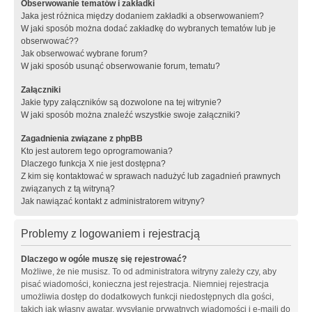
Obserwowanie tematów i zakładki
Jaka jest różnica między dodaniem zakładki a obserwowaniem?
W jaki sposób można dodać zakładkę do wybranych tematów lub je
obserwować??
Jak obserwować wybrane forum?
W jaki sposób usunąć obserwowanie forum, tematu?
Załączniki
Jakie typy załączników są dozwolone na tej witrynie?
W jaki sposób można znaleźć wszystkie swoje załączniki?
Zagadnienia związane z phpBB
Kto jest autorem tego oprogramowania?
Dlaczego funkcja X nie jest dostępna?
Z kim się kontaktować w sprawach nadużyć lub zagadnień prawnych
związanych z tą witryną?
Jak nawiązać kontakt z administratorem witryny?
Problemy z logowaniem i rejestracją
Dlaczego w ogóle muszę się rejestrować?
Możliwe, że nie musisz. To od administratora witryny zależy czy, aby
pisać wiadomości, konieczna jest rejestracja. Niemniej rejestracja
umożliwia dostęp do dodatkowych funkcji niedostępnych dla gości,
takich jak własny awatar, wysyłanie prywatnych wiadomości i e-maili do