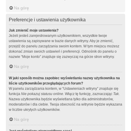
Na górę
Preferencje i ustawienia użytkownika
Jak zmienić moje ustawienia?
Jeżeli jesteś zarejestrowanym użytkownikiem, wszystkie twoje
ustawienia są zapisywane w bazie danych witryny. Aby je zmienić,
przejdź do panelu zarządzania swoim kontem. W tym miejscu możesz
dokonać zmian swoich ustawień i preferencji. Odnośnik do panelu o
nazwie “Moje konto” znajduje się zazwyczaj na górze stron witryny.
Na górę
W jaki sposób można zapobiec wyświetlaniu nazwy użytkownika na
liście użytkowników przeglądających forum?
W panelu zarządzania kontem, w “Ustawieniach witryny” znajduje się
funkcja
Nie pokazuj statusu online
. Włącz tę funkcję, zaznaczając
Tak
.
Nazwa użytkownika będzie wyświetlana tylko dla administratorów,
moderatorów i dla ciebie. Twoja obecność na witrynie będzie wykazana
w liczbie ukrytych użytkowników.
Na górę
Jest wyświetlany nieprawidłowy czas!