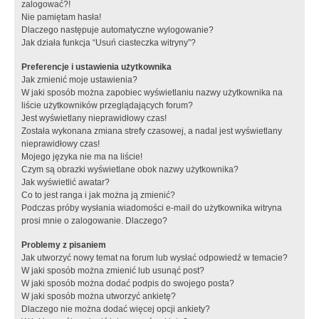
zalogować?!
Nie pamiętam hasła!
Dlaczego następuje automatyczne wylogowanie?
Jak działa funkcja “Usuń ciasteczka witryny”?
Preferencje i ustawienia użytkownika
Jak zmienić moje ustawienia?
W jaki sposób można zapobiec wyświetlaniu nazwy użytkownika na
liście użytkowników przeglądających forum?
Jest wyświetlany nieprawidłowy czas!
Została wykonana zmiana strefy czasowej, a nadal jest wyświetlany
nieprawidłowy czas!
Mojego języka nie ma na liście!
Czym są obrazki wyświetlane obok nazwy użytkownika?
Jak wyświetlić awatar?
Co to jest ranga i jak można ją zmienić?
Podczas próby wysłania wiadomości e-mail do użytkownika witryna
prosi mnie o zalogowanie. Dlaczego?
Problemy z pisaniem
Jak utworzyć nowy temat na forum lub wysłać odpowiedź w temacie?
W jaki sposób można zmienić lub usunąć post?
W jaki sposób można dodać podpis do swojego posta?
W jaki sposób można utworzyć ankietę?
Dlaczego nie można dodać więcej opcji ankiety?