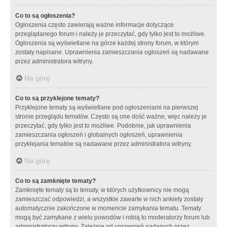
Co to są ogłoszenia?
Ogłoszenia często zawierają ważne informacje dotyczące
przeglądanego forum i należy je przeczytać, gdy tylko jest to możliwe.
Ogłoszenia są wyświetlane na górze każdej strony forum, w którym
zostały napisane. Uprawnienia zamieszczania ogłoszeń są nadawane
przez administratora witryny.
Na górę
Co to są przyklejone tematy?
Przyklejone tematy są wyświetlane pod ogłoszeniami na pierwszej
stronie przeglądu tematów. Często są one dość ważne, więc należy je
przeczytać, gdy tylko jest to możliwe. Podobnie, jak uprawnienia
zamieszczania ogłoszeń i globalnych ogłoszeń, uprawnienia
przyklejania tematów są nadawane przez administratora witryny.
Na górę
Co to są zamknięte tematy?
Zamknięte tematy są to tematy, w których użytkownicy nie mogą
zamieszczać odpowiedzi, a wszystkie zawarte w nich ankiety zostały
automatycznie zakończone w momencie zamykania tematu. Tematy
mogą być zamykane z wielu powodów i robią to moderatorzy forum lub
administratorzy witryny. Zależnie od uprawnień nadanych przez