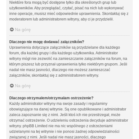
Niektóre fora mogą być dostępne tylko dla określonych grup lub
użytkowników. Aby przeglądać, czytać, pisać na nich lub wykonywać
inne operacje, musisz mieć odpowiednie uprawnienia. Skontaktuj się z
moderatorem lub administratorem witryny, aby ci je przydzielił.
Na górę
Dlaczego nie mogę dodawać załączników?
Uprawnienia dotyczące załączników są przydzielane dla każdego
forum, dla każdej grupy i dla każdego użytkownika. Administrator
witryny mógł nie zezwolić na zamieszczanie załączników na forum, na
którym piszesz lub przyznał uprawnienia tylko niektórym grupom. Jeśli
nadal nie masz jasności, dlaczego nie możesz zamieszczać
załączników, skontaktuj się z administratorem witryny.
Na górę
Dlaczego otrzymałem/otrzymałam ostrzeżenie?
Każdy administrator witryny ma swoje zasady i regulaminy
obowiązujące na danej witrynie. Są one opublikowane i administrator
zaleca zapoznanie się z nimi. Jeśli ktoś ich nie przestrzegał, może
otrzymać ostrzeżenie. O udzieleniu ostrzeżenia decyduje administrator
witryny. phpBB Limited nie ma nic wspólnego z ostrzeżeniami
udzielanymi na tej witrynie i nie ponosi żadnej odpowiedzialności
związanej z nimi. Jeśli nadal nie masz jasności, dlaczego