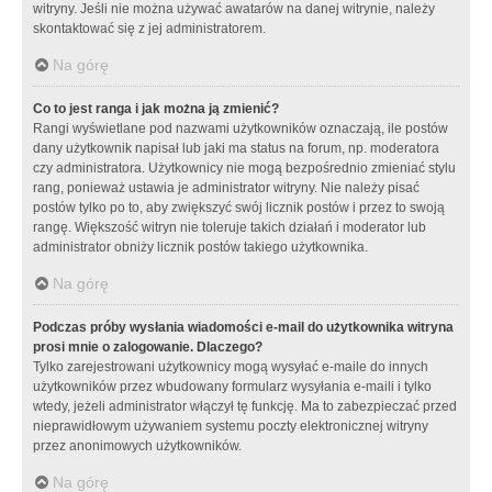
witryny. Jeśli nie można używać awatarów na danej witrynie, należy
skontaktować się z jej administratorem.
Na górę
Co to jest ranga i jak można ją zmienić?
Rangi wyświetlane pod nazwami użytkowników oznaczają, ile postów
dany użytkownik napisał lub jaki ma status na forum, np. moderatora
czy administratora. Użytkownicy nie mogą bezpośrednio zmieniać stylu
rang, ponieważ ustawia je administrator witryny. Nie należy pisać
postów tylko po to, aby zwiększyć swój licznik postów i przez to swoją
rangę. Większość witryn nie toleruje takich działań i moderator lub
administrator obniży licznik postów takiego użytkownika.
Na górę
Podczas próby wysłania wiadomości e-mail do użytkownika witryna
prosi mnie o zalogowanie. Dlaczego?
Tylko zarejestrowani użytkownicy mogą wysyłać e-maile do innych
użytkowników przez wbudowany formularz wysyłania e-maili i tylko
wtedy, jeżeli administrator włączył tę funkcję. Ma to zabezpieczać przed
nieprawidłowym używaniem systemu poczty elektronicznej witryny
przez anonimowych użytkowników.
Na górę