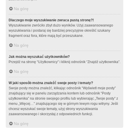
Na górę
Dlaczego moje wyszukiwanie zwraca pustą stronę?!
Wyszukiwanie zwróciło zbyt dużo wyników. Użyj zaawansowanego
wyszukiwania i postaraj się bardziej precyzyjnie określić szukany
fragment oraz fora, które mają być przeszukane.
Na górę
Jak można wyszukać użytkowników?
Przejdź na stronę “Użytkownicy” i kliknij odnośnik “Znajdź użytkownika”.
Na górę
W jaki sposób można znaleźć swoje posty i tematy?
Swoje posty można znaleźć, klikając odnośnik “Wyświetl moje posty”
znajdujący się w panelu zarządzania kontem lub odnośnik “Posty
użytkownika” na stronie swojego profilu lub wybierając „Twoje posty” z
menu „Więcej…” znajdującego się w górnym lewym rogu witryny. Jeśli
chcesz wyszukać swoje tematy, użyj strony wyszukiwania
zaawansowanego i skorzystaj z odpowiednich funkcji.
Na górę