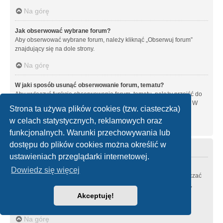
Na górę
Jak obserwować wybrane forum?
Aby obserwować wybrane forum, należy kliknąć „Obserwuj forum”
znajdujący się na dole strony.
Na górę
W jaki sposób usunąć obserwowanie forum, tematu?
Aby wyłączyć funkcję obserwowania forum, tematu, należy przejść do
panelu zarządzania kontem i następnie do karty “Obserwowane”. W
Strona ta używa plików cookies (tzw. ciasteczka)
tym miejscu można wyłączyć obserwowanie forów i tematów.
w celach statystycznych, reklamowych oraz
Na górę
funkcjonalnych. Warunki przechowywania lub
dostępu do plików cookies można określić w
Załączniki
ustawieniach przeglądarki internetowej.
Jakie typy załączników są dozwolone na tej witrynie?
Dowiedz się więcej
Każdy administrator witryny może zezwolić lub zabronić zamieszczać
pewne typy załączników. Jeśli nie masz pewności zamieszczanie,
jakich typów załączników jest zabronione, skontaktuj się z
Akceptuję!
administratorem witryny.
Na górę