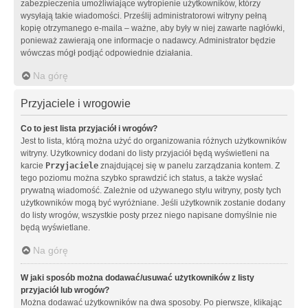
zabezpieczenia umożliwiające wytropienie użytkowników, którzy
wysyłają takie wiadomości. Prześlij administratorowi witryny pełną
kopię otrzymanego e-maila – ważne, aby były w niej zawarte nagłówki,
ponieważ zawierają one informacje o nadawcy. Administrator będzie
wówczas mógł podjąć odpowiednie działania.
Na górę
Przyjaciele i wrogowie
Co to jest lista przyjaciół i wrogów?
Jest to lista, którą można użyć do organizowania różnych użytkowników
witryny. Użytkownicy dodani do listy przyjaciół będą wyświetleni na
karcie
Przyjaciele
znajdującej się w panelu zarządzania kontem. Z
tego poziomu można szybko sprawdzić ich status, a także wysłać
prywatną wiadomość. Zależnie od używanego stylu witryny, posty tych
użytkowników mogą być wyróżniane. Jeśli użytkownik zostanie dodany
do listy wrogów, wszystkie posty przez niego napisane domyślnie nie
będą wyświetlane.
Na górę
W jaki sposób można dodawać/usuwać użytkowników z listy
przyjaciół lub wrogów?
Można dodawać użytkowników na dwa sposoby. Po pierwsze, klikając