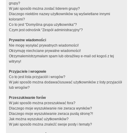
grupy?
W jaki sposób można zostać liderem grupy?
Dlaczego niektóre nazwy użytkowników są wyświetlane innymi
kolorami?
Co to jest “Domyślna grupa użytkownika”?
Czym jest odnośnik “Zespół administracyjny”?
Prywatne wiadomości
Nie mogę wysyłać prywatnych wiadomości!
Otrzymuję niechciane prywatne wiadomości!
Otrzymałem/otrzymałam spam lub obraźliwy e-mail od kogoś z tej
witryny!
Przyjaciele i wrogowie
Co to jest lista przyjaciół i wrogów?
W jaki sposób można dodawać/usuwać użytkowników z listy przyjaciół
lub wrogów?
Przeszukiwanie forów
W jaki sposób można przeszukiwać fora?
Dlaczego moje wyszukiwanie nie zwraca wyników?
Dlaczego moje wyszukiwanie zwraca pustą stronę?!
Jak można wyszukać użytkowników?
W jaki sposób można znaleźć swoje posty i tematy?