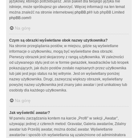
językowy, którego potrzebujesz. Jeśli pakiet dla twojego języka nie
istnieje, może spróbujesz go utworzyć. Więcej informacji na ten temat
można znaleźć na stronie internetowej
phpBB.pl
® lub phpBB Limited
phpBB.com
®
Na górę
Czym są obrazki wyświetlane obok nazwy użytkownika?
Na stronie przeglądania postów, w miejscu, gdzie są wyświetlane
informacje o użytkowniku, mogą być wyświetlane dwa obrazki.
Pierwszy obrazek jest skojarzony z rangą użytkownika. W zależności
od używanego stylu jest on w formie gwiazdek, kwadracików lub kropek
pokazujących, jak dużo postów zostało napisanych przez użytkownika
lub jaki jest jego status na tej witrynie. Jest on wyświetlany poniżej
nazwy użytkownika. Drugi, zazwyczaj większy obrazek, wyświetlany
powyżej nazwy użytkownika jest znany jako awatar i jest unikatowy lub
osobisty dla każdego użytkownika.
Na górę
Jak wyświetlić awatar?
W panelu zarządzania kontem na karcie „Profil” w sekcji „Awatar”,
używając jednej z czterech metod: Gravatar, Galeria awatarów, Zdalny
awatar lub Prześlij awatar, można dodać awatar. Wyświetlanie
awatarów i sposób ich wyświetlania są uzależnione od administratora