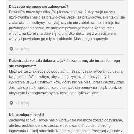
Dlaczego nie mogę się zalogować?
Powodów może być kilka. Po pierwsze sprawdź, czy twoja nazwa
użytkownika i hasło są prawidłowe. Jeżeli są prawidłowe, skontaktuj się
z właścicielem witryny i zapytaj, czy cię nie zablokowano. Istnieje też
prawdopodobieństwo, że problem powoduje błędna konfiguracja
witryny, na której znajduje się forum. Skontaktuj się z właścicielem
witryny i powiadom go o tym problemie. Musi on go naprawić.
Na górę
Rejestracja została dokonana jakiś czas temu, ale teraz nie mogę
się zalogować?!
Możliwe, że z jakiegoś powodu administrator dezaktywował lub usunął
twoje konto. Wiele witryn, aby zmniejszyć rozmiar bazy danych,
cyklicznie usuwa użytkowników, którzy nic nie pisali przez dłuższy czas.
Jeśli tak się stało, spróbuj zarejestrować się ponownie i bądź bardziej
aktywnym i zaangażowanym w dyskusje użytkownikiem.
Na górę
Nie pamiętam hasła!
Zachowaj spokój! Twoje hasło wprawdzie nie może zostać odzyskane,
ale bez problemu może zostać zresetowane. Przejdź na stronę
logowania i kliknij odnośnik “Nie pamiętam hasła”. Postępuj zgodnie z