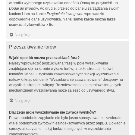
w profilu wybranego użytkownika odnośnik
Dodaj do przyjaciół
lub
Dodaj do wrogów
. Po drugie, przejść do panelu zarządzania swoim
kontem i tam na karcie
Przyjaciele i wrogowie
wprowadzić
odpowiednie dane użytkownika. Na tej samej karcie można także
usuwać użytkowników z list.
Na górę
Przeszukiwanie forów
W jaki sposób można przeszukiwać fora?
Należy wprowadzić poszukiwaną frazę w pole wyszukiwania
znajdujące się na stronie wykazu forów, a także stronach forów i
tematów. W celu uzyskania zaawansowanych funkcji wyszukiwania
należy kliknąć odnośnik “Wyszukiwanie zaawansowane” dostępny na
wszystkich stronach witryny. Rozmieszczenie elementów sterujących
mechanizmem wyszukiwania może zależeć od używanego stylu.
Na górę
Dlaczego moje wyszukiwanie nie zwraca wyników?
Prawdopodobnie zapytanie nie było jasno sprecyzowane i zawierało
wiele podobnych zwrotów niezindeksowanych przez phpBB. Dokładnie
sprecyzuj zapytanie – użyj funkcji dostępnych w wyszukiwaniu
zaawansowanym.