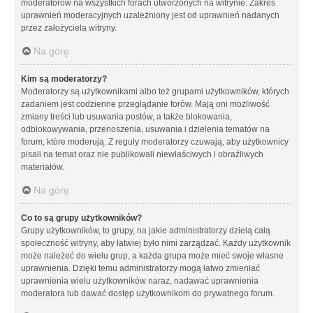
moderatorów na wszystkich forach utworzonych na witrynie. Zakres
uprawnień moderacyjnych uzależniony jest od uprawnień nadanych
przez założyciela witryny.
Na górę
Kim są moderatorzy?
Moderatorzy są użytkownikami albo też grupami użytkowników, których
zadaniem jest codzienne przeglądanie forów. Mają oni możliwość
zmiany treści lub usuwania postów, a także blokowania,
odblokowywania, przenoszenia, usuwania i dzielenia tematów na
forum, które moderują. Z reguły moderatorzy czuwają, aby użytkownicy
pisali na temat oraz nie publikowali niewłaściwych i obraźliwych
materiałów.
Na górę
Co to są grupy użytkowników?
Grupy użytkowników, to grupy, na jakie administratorzy dzielą całą
społeczność witryny, aby łatwiej było nimi zarządzać. Każdy użytkownik
może należeć do wielu grup, a każda grupa może mieć swoje własne
uprawnienia. Dzięki temu administratorzy mogą łatwo zmieniać
uprawnienia wielu użytkowników naraz, nadawać uprawnienia
moderatora lub dawać dostęp użytkownikom do prywatnego forum.