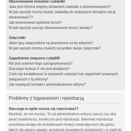
Obserwowanie tematów i zakładki
Jaka jest różnica między dodaniem zakładki a obserwowaniem?
W jaki sposób można dodać zakładkę do wybranych tematów lub je
obserwować??
Jak obserwować wybrane forum?
W jaki sposób usunąć obserwowanie forum, tematu?
Załączniki
Jakie typy załączników są dozwolone na tej witrynie?
W jaki sposób można znaleźć wszystkie swoje załączniki?
Zagadnienia związane z phpBB
Kto jest autorem tego oprogramowania?
Dlaczego funkcja X nie jest dostępna?
Z kim się kontaktować w sprawach nadużyć lub zagadnień prawnych
związanych z tą witryną?
Jak nawiązać kontakt z administratorem witryny?
Problemy z logowaniem i rejestracją
Dlaczego w ogóle muszę się rejestrować?
Możliwe, że nie musisz. To od administratora witryny zależy czy, aby
pisać wiadomości, konieczna jest rejestracja. Niemniej rejestracja
umożliwia dostęp do dodatkowych funkcji niedostępnych dla gości,
takich jak własny awatar, wysyłanie prywatnych wiadomości i e-maili do