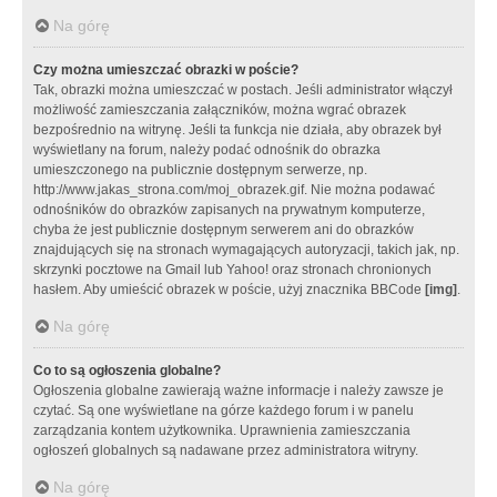
Na górę
Czy można umieszczać obrazki w poście?
Tak, obrazki można umieszczać w postach. Jeśli administrator włączył
możliwość zamieszczania załączników, można wgrać obrazek
bezpośrednio na witrynę. Jeśli ta funkcja nie działa, aby obrazek był
wyświetlany na forum, należy podać odnośnik do obrazka
umieszczonego na publicznie dostępnym serwerze, np.
http://www.jakas_strona.com/moj_obrazek.gif. Nie można podawać
odnośników do obrazków zapisanych na prywatnym komputerze,
chyba że jest publicznie dostępnym serwerem ani do obrazków
znajdujących się na stronach wymagających autoryzacji, takich jak, np.
skrzynki pocztowe na Gmail lub Yahoo! oraz stronach chronionych
hasłem. Aby umieścić obrazek w poście, użyj znacznika BBCode
[img]
.
Na górę
Co to są ogłoszenia globalne?
Ogłoszenia globalne zawierają ważne informacje i należy zawsze je
czytać. Są one wyświetlane na górze każdego forum i w panelu
zarządzania kontem użytkownika. Uprawnienia zamieszczania
ogłoszeń globalnych są nadawane przez administratora witryny.
Na górę