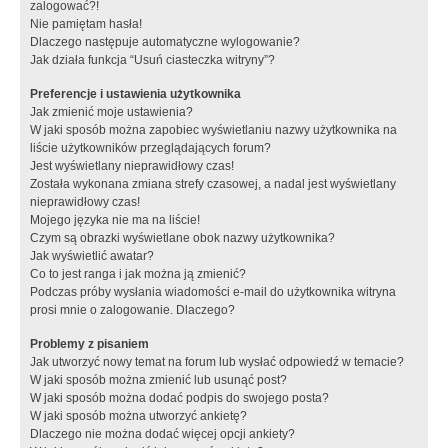
zalogować?!
Nie pamiętam hasła!
Dlaczego następuje automatyczne wylogowanie?
Jak działa funkcja “Usuń ciasteczka witryny”?
Preferencje i ustawienia użytkownika
Jak zmienić moje ustawienia?
W jaki sposób można zapobiec wyświetlaniu nazwy użytkownika na
liście użytkowników przeglądających forum?
Jest wyświetlany nieprawidłowy czas!
Została wykonana zmiana strefy czasowej, a nadal jest wyświetlany
nieprawidłowy czas!
Mojego języka nie ma na liście!
Czym są obrazki wyświetlane obok nazwy użytkownika?
Jak wyświetlić awatar?
Co to jest ranga i jak można ją zmienić?
Podczas próby wysłania wiadomości e-mail do użytkownika witryna
prosi mnie o zalogowanie. Dlaczego?
Problemy z pisaniem
Jak utworzyć nowy temat na forum lub wysłać odpowiedź w temacie?
W jaki sposób można zmienić lub usunąć post?
W jaki sposób można dodać podpis do swojego posta?
W jaki sposób można utworzyć ankietę?
Dlaczego nie można dodać więcej opcji ankiety?