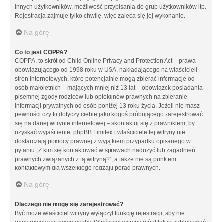
innych użytkowników, możliwość przypisania do grup użytkowników itp.
Rejestracja zajmuje tylko chwilę, więc zaleca się jej wykonanie.
Na górę
Co to jest COPPA?
COPPA, to skrót od Child Online Privacy and Protection Act – prawa
obowiązującego od 1998 roku w USA, nakładającego na właścicieli
stron internetowych, które potencjalnie mogą zbierać informacje od
osób małoletnich – mających mniej niż 13 lat – obowiązek posiadania
pisemnej zgody rodziców lub opiekunów prawnych na zbieranie
informacji prywatnych od osób poniżej 13 roku życia. Jeżeli nie masz
pewności czy to dotyczy ciebie jako kogoś próbującego zarejestrować
się na danej witrynie internetowej – skontaktuj się z prawnikiem, by
uzyskać wyjaśnienie. phpBB Limited i właściciele tej witryny nie
dostarczają pomocy prawnej z wyjątkiem przypadku opisanego w
pytaniu „Z kim się kontaktować w sprawach nadużyć lub zagadnień
prawnych związanych z tą witryną?”, a także nie są punktem
kontaktowym dla wszelkiego rodzaju porad prawnych.
Na górę
Dlaczego nie mogę się zarejestrować?
Być może właściciel witryny wyłączył funkcję rejestracji, aby nie
rejestrowały się nowe osoby. Właściciel witryny mógł także zablokować