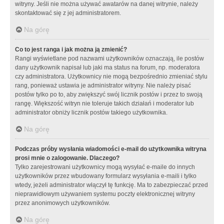
witryny. Jeśli nie można używać awatarów na danej witrynie, należy
skontaktować się z jej administratorem.
Na górę
Co to jest ranga i jak można ją zmienić?
Rangi wyświetlane pod nazwami użytkowników oznaczają, ile postów
dany użytkownik napisał lub jaki ma status na forum, np. moderatora
czy administratora. Użytkownicy nie mogą bezpośrednio zmieniać stylu
rang, ponieważ ustawia je administrator witryny. Nie należy pisać
postów tylko po to, aby zwiększyć swój licznik postów i przez to swoją
rangę. Większość witryn nie toleruje takich działań i moderator lub
administrator obniży licznik postów takiego użytkownika.
Na górę
Podczas próby wysłania wiadomości e-mail do użytkownika witryna
prosi mnie o zalogowanie. Dlaczego?
Tylko zarejestrowani użytkownicy mogą wysyłać e-maile do innych
użytkowników przez wbudowany formularz wysyłania e-maili i tylko
wtedy, jeżeli administrator włączył tę funkcję. Ma to zabezpieczać przed
nieprawidłowym używaniem systemu poczty elektronicznej witryny
przez anonimowych użytkowników.
Na górę