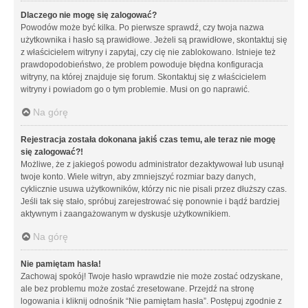
Dlaczego nie mogę się zalogować?
Powodów może być kilka. Po pierwsze sprawdź, czy twoja nazwa
użytkownika i hasło są prawidłowe. Jeżeli są prawidłowe, skontaktuj się
z właścicielem witryny i zapytaj, czy cię nie zablokowano. Istnieje też
prawdopodobieństwo, że problem powoduje błędna konfiguracja
witryny, na której znajduje się forum. Skontaktuj się z właścicielem
witryny i powiadom go o tym problemie. Musi on go naprawić.
Na górę
Rejestracja została dokonana jakiś czas temu, ale teraz nie mogę
się zalogować?!
Możliwe, że z jakiegoś powodu administrator dezaktywował lub usunął
twoje konto. Wiele witryn, aby zmniejszyć rozmiar bazy danych,
cyklicznie usuwa użytkowników, którzy nic nie pisali przez dłuższy czas.
Jeśli tak się stało, spróbuj zarejestrować się ponownie i bądź bardziej
aktywnym i zaangażowanym w dyskusje użytkownikiem.
Na górę
Nie pamiętam hasła!
Zachowaj spokój! Twoje hasło wprawdzie nie może zostać odzyskane,
ale bez problemu może zostać zresetowane. Przejdź na stronę
logowania i kliknij odnośnik “Nie pamiętam hasła”. Postępuj zgodnie z