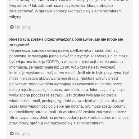
twój adres IP lub zabronił nazwy użytkownika, którą próbujesz
zarejestrować. W sprawie pomocy skontaktuj się z administratorem
witryny.
Na górę
Rejestracja została przeprowadzona poprawnie, ale nie mogę się
zalogować!
Po pierwsze, sprawdź swoją nazwę użytkownika i hasło. Jeśli są
poprawne, to wystąpiła jedna z dwóch przyczyn. Pierwszą z nich może
być włączona funkcja COPPA, a w czasie rejestracji została podana
informacja, że masz mniej niż 13 lat. Wówczas należy wykonać
instrukcje wysłane na twój adres e-mail. Jeśli nie to było przyczyną, być
może nie została aktywowana rejestracja. Niektóre witryny przed
pierwszym zalogowaniem wymagają aktywowania rejestracji przez
osobę rejestrującą się lub przez administratora. Informacja o tym była
wyświetlona podczas rejestracji. Jeśli została wysłana do ciebie
wiadomość e-mail, postępuj zgodnie z zawartymi w niej instrukcjami.
Jeżeli taka wiadomość do ciebie nie dotarła, być może został podany
nieprawidłowy adres e-mail lub wiadomość została zatrzymana przez
filtr antyspamowy. Jeśli na pewno podany przez ciebie adres e-mail jest
prawidłowy, spróbuj skontaktować się z administratorem.
Na górę