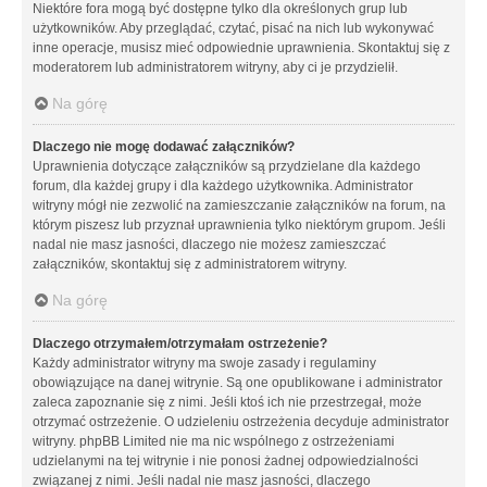
Niektóre fora mogą być dostępne tylko dla określonych grup lub
użytkowników. Aby przeglądać, czytać, pisać na nich lub wykonywać
inne operacje, musisz mieć odpowiednie uprawnienia. Skontaktuj się z
moderatorem lub administratorem witryny, aby ci je przydzielił.
Na górę
Dlaczego nie mogę dodawać załączników?
Uprawnienia dotyczące załączników są przydzielane dla każdego
forum, dla każdej grupy i dla każdego użytkownika. Administrator
witryny mógł nie zezwolić na zamieszczanie załączników na forum, na
którym piszesz lub przyznał uprawnienia tylko niektórym grupom. Jeśli
nadal nie masz jasności, dlaczego nie możesz zamieszczać
załączników, skontaktuj się z administratorem witryny.
Na górę
Dlaczego otrzymałem/otrzymałam ostrzeżenie?
Każdy administrator witryny ma swoje zasady i regulaminy
obowiązujące na danej witrynie. Są one opublikowane i administrator
zaleca zapoznanie się z nimi. Jeśli ktoś ich nie przestrzegał, może
otrzymać ostrzeżenie. O udzieleniu ostrzeżenia decyduje administrator
witryny. phpBB Limited nie ma nic wspólnego z ostrzeżeniami
udzielanymi na tej witrynie i nie ponosi żadnej odpowiedzialności
związanej z nimi. Jeśli nadal nie masz jasności, dlaczego