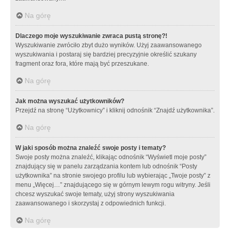
Na górę
Dlaczego moje wyszukiwanie zwraca pustą stronę?!
Wyszukiwanie zwróciło zbyt dużo wyników. Użyj zaawansowanego
wyszukiwania i postaraj się bardziej precyzyjnie określić szukany
fragment oraz fora, które mają być przeszukane.
Na górę
Jak można wyszukać użytkowników?
Przejdź na stronę “Użytkownicy” i kliknij odnośnik “Znajdź użytkownika”.
Na górę
W jaki sposób można znaleźć swoje posty i tematy?
Swoje posty można znaleźć, klikając odnośnik “Wyświetl moje posty”
znajdujący się w panelu zarządzania kontem lub odnośnik “Posty
użytkownika” na stronie swojego profilu lub wybierając „Twoje posty” z
menu „Więcej…” znajdującego się w górnym lewym rogu witryny. Jeśli
chcesz wyszukać swoje tematy, użyj strony wyszukiwania
zaawansowanego i skorzystaj z odpowiednich funkcji.
Na górę