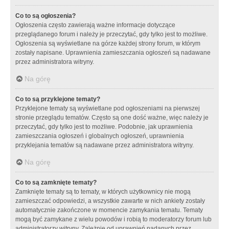
Co to są ogłoszenia?
Ogłoszenia często zawierają ważne informacje dotyczące
przeglądanego forum i należy je przeczytać, gdy tylko jest to możliwe.
Ogłoszenia są wyświetlane na górze każdej strony forum, w którym
zostały napisane. Uprawnienia zamieszczania ogłoszeń są nadawane
przez administratora witryny.
Na górę
Co to są przyklejone tematy?
Przyklejone tematy są wyświetlane pod ogłoszeniami na pierwszej
stronie przeglądu tematów. Często są one dość ważne, więc należy je
przeczytać, gdy tylko jest to możliwe. Podobnie, jak uprawnienia
zamieszczania ogłoszeń i globalnych ogłoszeń, uprawnienia
przyklejania tematów są nadawane przez administratora witryny.
Na górę
Co to są zamknięte tematy?
Zamknięte tematy są to tematy, w których użytkownicy nie mogą
zamieszczać odpowiedzi, a wszystkie zawarte w nich ankiety zostały
automatycznie zakończone w momencie zamykania tematu. Tematy
mogą być zamykane z wielu powodów i robią to moderatorzy forum lub
administratorzy witryny. Zależnie od uprawnień nadanych przez