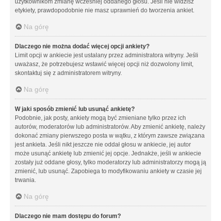
użytkownikom zmianę wcześniej oddanego głosu. Jeśli nie widzisz
etykiety, prawdopodobnie nie masz uprawnień do tworzenia ankiet.
Na górę
Dlaczego nie można dodać więcej opcji ankiety?
Limit opcji w ankiecie jest ustalany przez administratora witryny. Jeśli
uważasz, że potrzebujesz wstawić więcej opcji niż dozwolony limit,
skontaktuj się z administratorem witryny.
Na górę
W jaki sposób zmienić lub usunąć ankietę?
Podobnie, jak posty, ankiety mogą być zmieniane tylko przez ich
autorów, moderatorów lub administratorów. Aby zmienić ankietę, należy
dokonać zmiany pierwszego posta w wątku, z którym zawsze związana
jest ankieta. Jeśli nikt jeszcze nie oddał głosu w ankiecie, jej autor
może usunąć ankietę lub zmienić jej opcje. Jednakże, jeśli w ankiecie
zostały już oddane głosy, tylko moderatorzy lub administratorzy mogą ją
zmienić, lub usunąć. Zapobiega to modyfikowaniu ankiety w czasie jej
trwania.
Na górę
Dlaczego nie mam dostępu do forum?