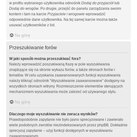
w profilu wybranego użytkownika odnośnik
Dodaj do przyjaciół
lub
Dodaj do wrogów
. Po drugie, przejść do panelu zarządzania swoim
kontem i tam na karcie
Przyjaciele i wrogowie
wprowadzić
odpowiednie dane użytkownika. Na tej samej karcie można także
usuwać użytkowników z list.
Na górę
Przeszukiwanie forów
W jaki sposób można przeszukiwać fora?
Należy wprowadzić poszukiwaną frazę w pole wyszukiwania
znajdujące się na stronie wykazu forów, a także stronach forów i
tematów. W celu uzyskania zaawansowanych funkcji wyszukiwania
należy kliknąć odnośnik “Wyszukiwanie zaawansowane” dostępny na
wszystkich stronach witryny. Rozmieszczenie elementów sterujących
mechanizmem wyszukiwania może zależeć od używanego stylu.
Na górę
Dlaczego moje wyszukiwanie nie zwraca wyników?
Prawdopodobnie zapytanie nie było jasno sprecyzowane i zawierało
wiele podobnych zwrotów niezindeksowanych przez phpBB. Dokładnie
sprecyzuj zapytanie – użyj funkcji dostępnych w wyszukiwaniu
zaawansowanym.