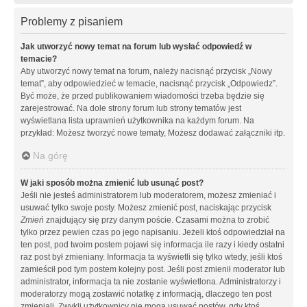
Problemy z pisaniem
Jak utworzyć nowy temat na forum lub wysłać odpowiedź w
temacie?
Aby utworzyć nowy temat na forum, należy nacisnąć przycisk „Nowy
temat”, aby odpowiedzieć w temacie, nacisnąć przycisk „Odpowiedz”.
Być może, że przed publikowaniem wiadomości trzeba będzie się
zarejestrować. Na dole strony forum lub strony tematów jest
wyświetlana lista uprawnień użytkownika na każdym forum. Na
przykład: Możesz tworzyć nowe tematy, Możesz dodawać załączniki itp.
Na górę
W jaki sposób można zmienić lub usunąć post?
Jeśli nie jesteś administratorem lub moderatorem, możesz zmieniać i
usuwać tylko swoje posty. Możesz zmienić post, naciskając przycisk
Zmień
znajdujący się przy danym poście. Czasami można to zrobić
tylko przez pewien czas po jego napisaniu. Jeżeli ktoś odpowiedział na
ten post, pod twoim postem pojawi się informacja ile razy i kiedy ostatni
raz post był zmieniany. Informacja ta wyświetli się tylko wtedy, jeśli ktoś
zamieścił pod tym postem kolejny post. Jeśli post zmienił moderator lub
administrator, informacja ta nie zostanie wyświetlona. Administratorzy i
moderatorzy mogą zostawić notatkę z informacją, dlaczego ten post
zmieniali. Zwykli użytkownicy nie mogą usuwać postów, gdy ktoś