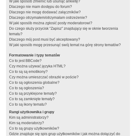
W jaki sposób zmienić lub usunąć ankietę?
Dlaczego nie mam dostępu do forum?
Dlaczego nie mogę dodawać załączników?
Dlaczego otrzymałem/otrzymałam ostrzeżenie?
W jaki sposób można zgłosić posty moderatorowi?
Do czego służy przycisk “Zapisz” znajdujący się w oknie tworzenia
tematu?
Dlaczego mój post musi być akceptowany?
W jaki sposób mogę przesunąć swój temat na górę strony tematów?
Formatowanie i typy tematów
Co to jest BBCode?
Czy można używać języka HTML?
Co to są są emotikony?
Czy można umieszczać obrazki w poście?
Co to są ogłoszenia globalne?
Co to są ogłoszenia?
Co to są przyklejone tematy?
Co to są zamknięte tematy?
Co to są ikony tematu?
Rangi użytkownika i grupy
Kim są administratorzy?
Kim są moderatorzy?
Co to są grupy użytkowników?
Gdzie znajduje się spis grup użytkowników i jak można dołączyć do