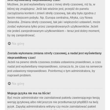
Możliwe, że jest wyświetlany czas z innej strefy czasowej, niż ta, w
której się znajdujesz. Jeśli tak właśnie jest, przejdź do panelu
zarządzania kontem i zmień strefę czasową, tak aby była zgodna z
twoim miejscem pobytu. Np. Europa centralna, Afryka, czy Nowa
Zelandia. Zmiana strefy czasowej, tak jak i większości ustawień, może
zostać wykonana tylko przez zarejestrowanych użytkowników. Jeżeli
nie jesteś zarejestrowanym użytkownikiem – teraz jest dobry moment,
by się zarejestrować.
Na górę
Została wykonana zmiana strefy czasowej, a nadal jest wyświetlany
nieprawidłowy czas!
Jeżeli na pewno strefa czasowa została ustawiona prawidłowo, a czas
nadal jest wyświetlany nieprawidłowo, oznacza to, że czas na serwerze
jest ustawiony nieprawidłowo. Poinformuj o tym administratora, by
naprawił problem.
Na górę
Mojego języka nie ma na liście!
Być może administrator nie zainstalował pakietu zawierającego twoją
wersję językową albo nikt jeszcze nie przetłumaczył phpBB3 na twój
język. Zapytaj administratora witryny czy może zainstalować pakiet