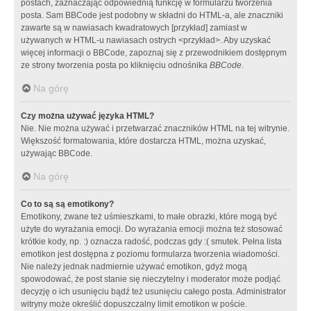
postach, zaznaczając odpowiednią funkcję w formularzu tworzenia
posta. Sam BBCode jest podobny w składni do HTML-a, ale znaczniki
zawarte są w nawiasach kwadratowych [przykład] zamiast w
używanych w HTML-u nawiasach ostrych <przykład>. Aby uzyskać
więcej informacji o BBCode, zapoznaj się z przewodnikiem dostępnym
ze strony tworzenia posta po kliknięciu odnośnika
BBCode
.
Na górę
Czy można używać języka HTML?
Nie. Nie można używać i przetwarzać znaczników HTML na tej witrynie.
Większość formatowania, które dostarcza HTML, można uzyskać,
używając BBCode.
Na górę
Co to są są emotikony?
Emotikony, zwane też uśmieszkami, to małe obrazki, które mogą być
użyte do wyrażania emocji. Do wyrażania emocji można też stosować
krótkie kody, np. :) oznacza radość, podczas gdy :( smutek. Pełna lista
emotikon jest dostępna z poziomu formularza tworzenia wiadomości.
Nie należy jednak nadmiernie używać emotikon, gdyż mogą
spowodować, że post stanie się nieczytelny i moderator może podjąć
decyzję o ich usunięciu bądź też usunięciu całego posta. Administrator
witryny może określić dopuszczalny limit emotikon w poście.