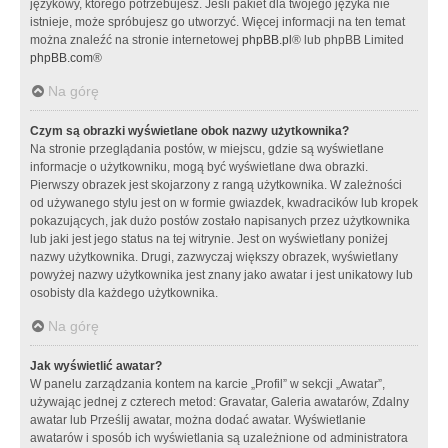
językowy, którego potrzebujesz. Jeśli pakiet dla twojego języka nie
istnieje, może spróbujesz go utworzyć. Więcej informacji na ten temat
można znaleźć na stronie internetowej
phpBB.pl
® lub phpBB Limited
phpBB.com
®
Na górę
Czym są obrazki wyświetlane obok nazwy użytkownika?
Na stronie przeglądania postów, w miejscu, gdzie są wyświetlane
informacje o użytkowniku, mogą być wyświetlane dwa obrazki.
Pierwszy obrazek jest skojarzony z rangą użytkownika. W zależności
od używanego stylu jest on w formie gwiazdek, kwadracików lub kropek
pokazujących, jak dużo postów zostało napisanych przez użytkownika
lub jaki jest jego status na tej witrynie. Jest on wyświetlany poniżej
nazwy użytkownika. Drugi, zazwyczaj większy obrazek, wyświetlany
powyżej nazwy użytkownika jest znany jako awatar i jest unikatowy lub
osobisty dla każdego użytkownika.
Na górę
Jak wyświetlić awatar?
W panelu zarządzania kontem na karcie „Profil” w sekcji „Awatar”,
używając jednej z czterech metod: Gravatar, Galeria awatarów, Zdalny
awatar lub Prześlij awatar, można dodać awatar. Wyświetlanie
awatarów i sposób ich wyświetlania są uzależnione od administratora