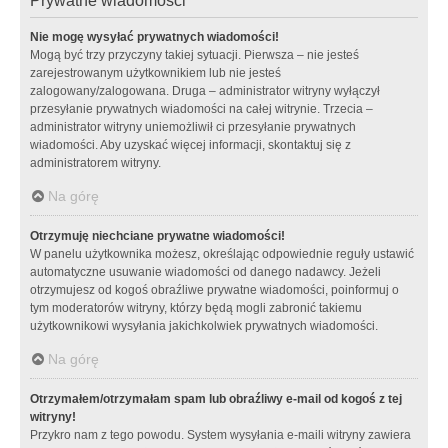
Prywatne wiadomości
Nie mogę wysyłać prywatnych wiadomości!
Mogą być trzy przyczyny takiej sytuacji. Pierwsza – nie jesteś
zarejestrowanym użytkownikiem lub nie jesteś
zalogowany/zalogowana. Druga – administrator witryny wyłączył
przesyłanie prywatnych wiadomości na całej witrynie. Trzecia –
administrator witryny uniemożliwił ci przesyłanie prywatnych
wiadomości. Aby uzyskać więcej informacji, skontaktuj się z
administratorem witryny.
Na górę
Otrzymuję niechciane prywatne wiadomości!
W panelu użytkownika możesz, określając odpowiednie reguły ustawić
automatyczne usuwanie wiadomości od danego nadawcy. Jeżeli
otrzymujesz od kogoś obraźliwe prywatne wiadomości, poinformuj o
tym moderatorów witryny, którzy będą mogli zabronić takiemu
użytkownikowi wysyłania jakichkolwiek prywatnych wiadomości.
Na górę
Otrzymałem/otrzymałam spam lub obraźliwy e-mail od kogoś z tej
witryny!
Przykro nam z tego powodu. System wysyłania e-maili witryny zawiera