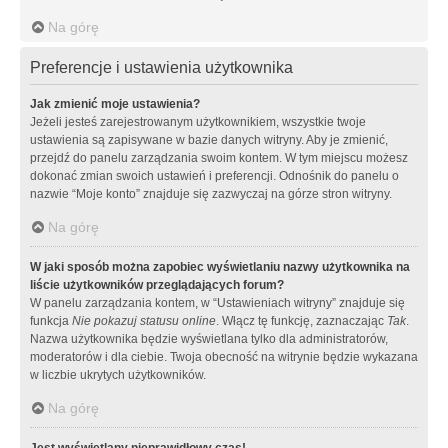
Na górę
Preferencje i ustawienia użytkownika
Jak zmienić moje ustawienia?
Jeżeli jesteś zarejestrowanym użytkownikiem, wszystkie twoje
ustawienia są zapisywane w bazie danych witryny. Aby je zmienić,
przejdź do panelu zarządzania swoim kontem. W tym miejscu możesz
dokonać zmian swoich ustawień i preferencji. Odnośnik do panelu o
nazwie “Moje konto” znajduje się zazwyczaj na górze stron witryny.
Na górę
W jaki sposób można zapobiec wyświetlaniu nazwy użytkownika na
liście użytkowników przeglądających forum?
W panelu zarządzania kontem, w “Ustawieniach witryny” znajduje się
funkcja
Nie pokazuj statusu online
. Włącz tę funkcję, zaznaczając
Tak
.
Nazwa użytkownika będzie wyświetlana tylko dla administratorów,
moderatorów i dla ciebie. Twoja obecność na witrynie będzie wykazana
w liczbie ukrytych użytkowników.
Na górę
Jest wyświetlany nieprawidłowy czas!