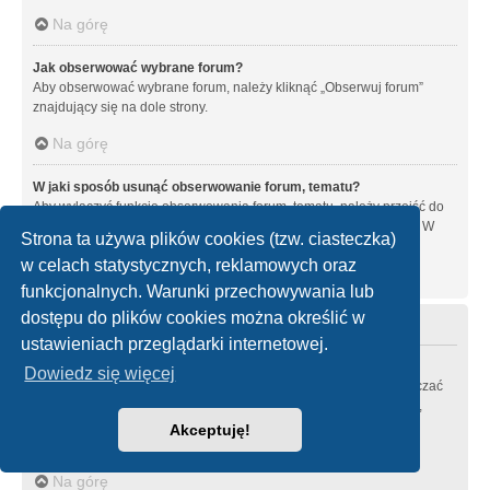
Na górę
Jak obserwować wybrane forum?
Aby obserwować wybrane forum, należy kliknąć „Obserwuj forum”
znajdujący się na dole strony.
Na górę
W jaki sposób usunąć obserwowanie forum, tematu?
Aby wyłączyć funkcję obserwowania forum, tematu, należy przejść do
panelu zarządzania kontem i następnie do karty “Obserwowane”. W
Strona ta używa plików cookies (tzw. ciasteczka)
tym miejscu można wyłączyć obserwowanie forów i tematów.
w celach statystycznych, reklamowych oraz
Na górę
funkcjonalnych. Warunki przechowywania lub
dostępu do plików cookies można określić w
Załączniki
ustawieniach przeglądarki internetowej.
Jakie typy załączników są dozwolone na tej witrynie?
Dowiedz się więcej
Każdy administrator witryny może zezwolić lub zabronić zamieszczać
pewne typy załączników. Jeśli nie masz pewności zamieszczanie,
jakich typów załączników jest zabronione, skontaktuj się z
Akceptuję!
administratorem witryny.
Na górę