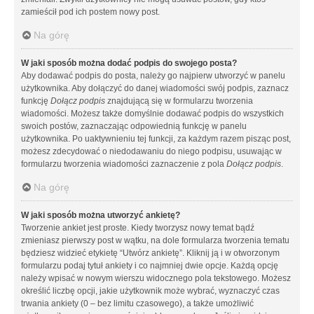
zamieścił pod ich postem nowy post.
Na górę
W jaki sposób można dodać podpis do swojego posta?
Aby dodawać podpis do posta, należy go najpierw utworzyć w panelu
użytkownika. Aby dołączyć do danej wiadomości swój podpis, zaznacz
funkcję
Dołącz podpis
znajdującą się w formularzu tworzenia
wiadomości. Możesz także domyślnie dodawać podpis do wszystkich
swoich postów, zaznaczając odpowiednią funkcję w panelu
użytkownika. Po uaktywnieniu tej funkcji, za każdym razem pisząc post,
możesz zdecydować o niedodawaniu do niego podpisu, usuwając w
formularzu tworzenia wiadomości zaznaczenie z pola
Dołącz podpis
.
Na górę
W jaki sposób można utworzyć ankietę?
Tworzenie ankiet jest proste. Kiedy tworzysz nowy temat bądź
zmieniasz pierwszy post w wątku, na dole formularza tworzenia tematu
będziesz widzieć etykietę “Utwórz ankietę”. Kliknij ją i w otworzonym
formularzu podaj tytuł ankiety i co najmniej dwie opcje. Każdą opcję
należy wpisać w nowym wierszu widocznego pola tekstowego. Możesz
określić liczbę opcji, jakie użytkownik może wybrać, wyznaczyć czas
trwania ankiety (0 – bez limitu czasowego), a także umożliwić