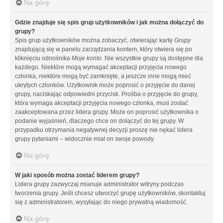
Na górę
Gdzie znajduje się spis grup użytkowników i jak można dołączyć do
grupy?
Spis grup użytkowników można zobaczyć, otwierając kartę
Grupy
znajdującą się w panelu zarządzania kontem, który otwiera się po
kliknięciu odnośnika
Moje konto
. Nie wszystkie grupy są dostępne dla
każdego. Niektóre mogą wymagać akceptacji przyjęcia nowego
członka, niektóre mogą być zamknięte, a jeszcze inne mogą mieć
ukrytych członków. Użytkownik może poprosić o przyjęcie do danej
grupy, naciskając odpowiedni przycisk. Prośba o przyjęcie do grupy,
która wymaga akceptacji przyjęcia nowego członka, musi zostać
zaakceptowana przez lidera grupy. Może on poprosić użytkownika o
podanie wyjaśnień, dlaczego chce on dołączyć do tej grupy. W
przypadku otrzymania negatywnej decyzji proszę nie nękać lidera
grupy pytaniami – widocznie miał on swoje powody.
Na górę
W jaki sposób można zostać liderem grupy?
Lidera grupy zazwyczaj mianuje administrator witryny podczas
tworzenia grupy. Jeśli chcesz utworzyć grupę użytkowników, skontaktuj
się z administratorem, wysyłając do niego prywatną wiadomość.
Na górę