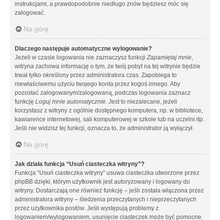
instrukcjami, a prawdopodobnie niedługo znów będziesz móc się
zalogować.
Na górę
Dlaczego następuje automatyczne wylogowanie?
Jeżeli w czasie logowania nie zaznaczysz funkcji
Zapamiętaj mnie
,
witryna zachowa informację o tym, że twój pobyt na tej witrynie będzie
trwał tylko określony przez administratora czas. Zapobiega to
niewłaściwemu użyciu twojego konta przez kogoś innego. Aby
pozostać zalogowanym/zalogowaną, podczas logowania zaznacz
funkcję
Loguj mnie automatycznie
. Jest to niezalecane, jeżeli
korzystasz z witryny z ogólnie dostępnego komputera, np. w bibliotece,
kawiarence internetowej, sali komputerowej w szkole lub na uczelni itp.
Jeśli nie widzisz tej funkcji, oznacza to, że administrator ją wyłączył.
Na górę
Jak działa funkcja “Usuń ciasteczka witryny”?
Funkcja “Usuń ciasteczka witryny” usuwa ciasteczka utworzone przez
phpBB dzięki, którym użytkownik jest autoryzowany i logowany do
witryny. Dostarczają one również funkcję – jeśli została włączona przez
administratora witryny – śledzenia przeczytanych i nieprzeczytanych
przez użytkownika postów. Jeśli występują problemy z
logowaniem/wylogowaniem, usunięcie ciasteczek może być pomocne.