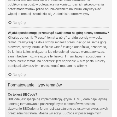
publikowania postów polegające na konieczności ich akceptowania
przez moderatorów przed opublikowaniem na forum. Aby uzyskać
więcej informacji, skontaktuj się z administratorem witryny.
Na górę
W jaki sposób mogę przesunąć swój temat na górę strony tematów?
Klikając odnośnik “Przesuń temat w górę”, znajdujący się w widoku
tematu zazwyczaj na dole strony, możesz przesunąć go na samą górę
pierwszej strony forum. Jeśli nie widać takiego odnośnika, oznacza to,
że funkcja ta jest wyłączona lub nie upłynął jeszcze wymagany czas,
zanim będzie możliwe użycie tej funkcji. Innym, łatwym sposobem na
przesunięcie tematu na początek, jest napisanie w nim posta. Należy
pamiętać, aby przy tym przestrzegać regulaminu witryny.
Na górę
Formatowanie i typy tematów
Co to jest BBCode?
BBCode jest specjalną implementacją języka HTML, która daje lepszą
kontrolę formatowania poszczególnych elementów w postach.
Używanie BBCode na forum jest uzależnione od ustawień określanych
przez administratora. Można wyłączyć BBCode w poszczególnych