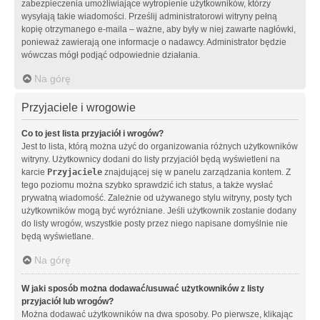
zabezpieczenia umożliwiające wytropienie użytkowników, którzy
wysyłają takie wiadomości. Prześlij administratorowi witryny pełną
kopię otrzymanego e-maila – ważne, aby były w niej zawarte nagłówki,
ponieważ zawierają one informacje o nadawcy. Administrator będzie
wówczas mógł podjąć odpowiednie działania.
Na górę
Przyjaciele i wrogowie
Co to jest lista przyjaciół i wrogów?
Jest to lista, którą można użyć do organizowania różnych użytkowników
witryny. Użytkownicy dodani do listy przyjaciół będą wyświetleni na
karcie
Przyjaciele
znajdującej się w panelu zarządzania kontem. Z
tego poziomu można szybko sprawdzić ich status, a także wysłać
prywatną wiadomość. Zależnie od używanego stylu witryny, posty tych
użytkowników mogą być wyróżniane. Jeśli użytkownik zostanie dodany
do listy wrogów, wszystkie posty przez niego napisane domyślnie nie
będą wyświetlane.
Na górę
W jaki sposób można dodawać/usuwać użytkowników z listy
przyjaciół lub wrogów?
Można dodawać użytkowników na dwa sposoby. Po pierwsze, klikając