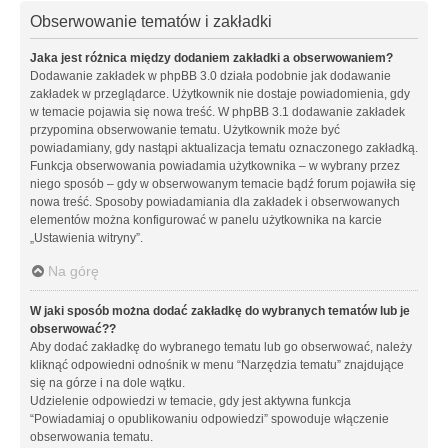
Obserwowanie tematów i zakładki
Jaka jest różnica między dodaniem zakładki a obserwowaniem?
Dodawanie zakładek w phpBB 3.0 działa podobnie jak dodawanie
zakładek w przeglądarce. Użytkownik nie dostaje powiadomienia, gdy
w temacie pojawia się nowa treść. W phpBB 3.1 dodawanie zakładek
przypomina obserwowanie tematu. Użytkownik może być
powiadamiany, gdy nastąpi aktualizacja tematu oznaczonego zakładką.
Funkcja obserwowania powiadamia użytkownika – w wybrany przez
niego sposób – gdy w obserwowanym temacie bądź forum pojawiła się
nowa treść. Sposoby powiadamiania dla zakładek i obserwowanych
elementów można konfigurować w panelu użytkownika na karcie
„Ustawienia witryny”.
Na górę
W jaki sposób można dodać zakładkę do wybranych tematów lub je
obserwować??
Aby dodać zakładkę do wybranego tematu lub go obserwować, należy
kliknąć odpowiedni odnośnik w menu “Narzędzia tematu” znajdujące
się na górze i na dole wątku.
Udzielenie odpowiedzi w temacie, gdy jest aktywna funkcja
“Powiadamiaj o opublikowaniu odpowiedzi” spowoduje włączenie
obserwowania tematu.