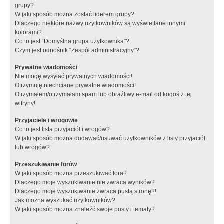
grupy?
W jaki sposób można zostać liderem grupy?
Dlaczego niektóre nazwy użytkowników są wyświetlane innymi
kolorami?
Co to jest “Domyślna grupa użytkownika”?
Czym jest odnośnik “Zespół administracyjny”?
Prywatne wiadomości
Nie mogę wysyłać prywatnych wiadomości!
Otrzymuję niechciane prywatne wiadomości!
Otrzymałem/otrzymałam spam lub obraźliwy e-mail od kogoś z tej
witryny!
Przyjaciele i wrogowie
Co to jest lista przyjaciół i wrogów?
W jaki sposób można dodawać/usuwać użytkowników z listy przyjaciół
lub wrogów?
Przeszukiwanie forów
W jaki sposób można przeszukiwać fora?
Dlaczego moje wyszukiwanie nie zwraca wyników?
Dlaczego moje wyszukiwanie zwraca pustą stronę?!
Jak można wyszukać użytkowników?
W jaki sposób można znaleźć swoje posty i tematy?