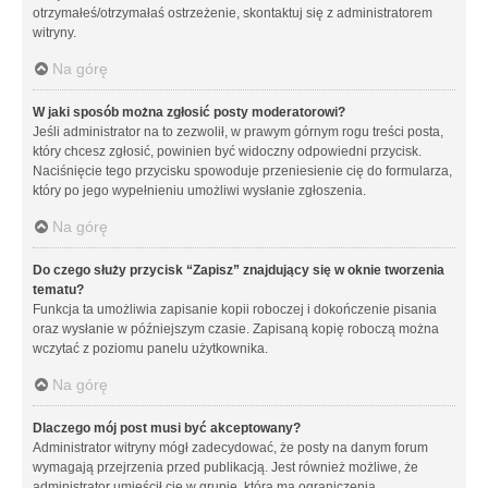
otrzymałeś/otrzymałaś ostrzeżenie, skontaktuj się z administratorem
witryny.
Na górę
W jaki sposób można zgłosić posty moderatorowi?
Jeśli administrator na to zezwolił, w prawym górnym rogu treści posta,
który chcesz zgłosić, powinien być widoczny odpowiedni przycisk.
Naciśnięcie tego przycisku spowoduje przeniesienie cię do formularza,
który po jego wypełnieniu umożliwi wysłanie zgłoszenia.
Na górę
Do czego służy przycisk “Zapisz” znajdujący się w oknie tworzenia
tematu?
Funkcja ta umożliwia zapisanie kopii roboczej i dokończenie pisania
oraz wysłanie w późniejszym czasie. Zapisaną kopię roboczą można
wczytać z poziomu panelu użytkownika.
Na górę
Dlaczego mój post musi być akceptowany?
Administrator witryny mógł zadecydować, że posty na danym forum
wymagają przejrzenia przed publikacją. Jest również możliwe, że
administrator umieścił cię w grupie, która ma ograniczenia