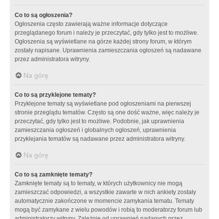
Co to są ogłoszenia?
Ogłoszenia często zawierają ważne informacje dotyczące
przeglądanego forum i należy je przeczytać, gdy tylko jest to możliwe.
Ogłoszenia są wyświetlane na górze każdej strony forum, w którym
zostały napisane. Uprawnienia zamieszczania ogłoszeń są nadawane
przez administratora witryny.
Na górę
Co to są przyklejone tematy?
Przyklejone tematy są wyświetlane pod ogłoszeniami na pierwszej
stronie przeglądu tematów. Często są one dość ważne, więc należy je
przeczytać, gdy tylko jest to możliwe. Podobnie, jak uprawnienia
zamieszczania ogłoszeń i globalnych ogłoszeń, uprawnienia
przyklejania tematów są nadawane przez administratora witryny.
Na górę
Co to są zamknięte tematy?
Zamknięte tematy są to tematy, w których użytkownicy nie mogą
zamieszczać odpowiedzi, a wszystkie zawarte w nich ankiety zostały
automatycznie zakończone w momencie zamykania tematu. Tematy
mogą być zamykane z wielu powodów i robią to moderatorzy forum lub
administratorzy witryny. Zależnie od uprawnień nadanych przez