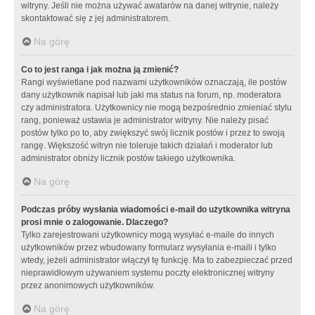
witryny. Jeśli nie można używać awatarów na danej witrynie, należy
skontaktować się z jej administratorem.
Na górę
Co to jest ranga i jak można ją zmienić?
Rangi wyświetlane pod nazwami użytkowników oznaczają, ile postów
dany użytkownik napisał lub jaki ma status na forum, np. moderatora
czy administratora. Użytkownicy nie mogą bezpośrednio zmieniać stylu
rang, ponieważ ustawia je administrator witryny. Nie należy pisać
postów tylko po to, aby zwiększyć swój licznik postów i przez to swoją
rangę. Większość witryn nie toleruje takich działań i moderator lub
administrator obniży licznik postów takiego użytkownika.
Na górę
Podczas próby wysłania wiadomości e-mail do użytkownika witryna
prosi mnie o zalogowanie. Dlaczego?
Tylko zarejestrowani użytkownicy mogą wysyłać e-maile do innych
użytkowników przez wbudowany formularz wysyłania e-maili i tylko
wtedy, jeżeli administrator włączył tę funkcję. Ma to zabezpieczać przed
nieprawidłowym używaniem systemu poczty elektronicznej witryny
przez anonimowych użytkowników.
Na górę