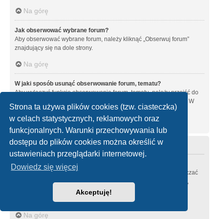
Na górę
Jak obserwować wybrane forum?
Aby obserwować wybrane forum, należy kliknąć „Obserwuj forum”
znajdujący się na dole strony.
Na górę
W jaki sposób usunąć obserwowanie forum, tematu?
Aby wyłączyć funkcję obserwowania forum, tematu, należy przejść do
panelu zarządzania kontem i następnie do karty “Obserwowane”. W
Strona ta używa plików cookies (tzw. ciasteczka)
tym miejscu można wyłączyć obserwowanie forów i tematów.
w celach statystycznych, reklamowych oraz
Na górę
funkcjonalnych. Warunki przechowywania lub
dostępu do plików cookies można określić w
Załączniki
ustawieniach przeglądarki internetowej.
Jakie typy załączników są dozwolone na tej witrynie?
Dowiedz się więcej
Każdy administrator witryny może zezwolić lub zabronić zamieszczać
pewne typy załączników. Jeśli nie masz pewności zamieszczanie,
jakich typów załączników jest zabronione, skontaktuj się z
Akceptuję!
administratorem witryny.
Na górę