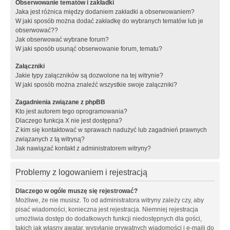
Obserwowanie tematów i zakładki
Jaka jest różnica między dodaniem zakładki a obserwowaniem?
W jaki sposób można dodać zakładkę do wybranych tematów lub je
obserwować??
Jak obserwować wybrane forum?
W jaki sposób usunąć obserwowanie forum, tematu?
Załączniki
Jakie typy załączników są dozwolone na tej witrynie?
W jaki sposób można znaleźć wszystkie swoje załączniki?
Zagadnienia związane z phpBB
Kto jest autorem tego oprogramowania?
Dlaczego funkcja X nie jest dostępna?
Z kim się kontaktować w sprawach nadużyć lub zagadnień prawnych
związanych z tą witryną?
Jak nawiązać kontakt z administratorem witryny?
Problemy z logowaniem i rejestracją
Dlaczego w ogóle muszę się rejestrować?
Możliwe, że nie musisz. To od administratora witryny zależy czy, aby
pisać wiadomości, konieczna jest rejestracja. Niemniej rejestracja
umożliwia dostęp do dodatkowych funkcji niedostępnych dla gości,
takich jak własny awatar, wysyłanie prywatnych wiadomości i e-maili do