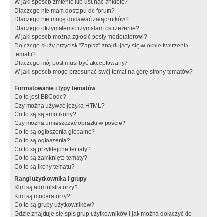
W jaki sposób zmienić lub usunąć ankietę?
Dlaczego nie mam dostępu do forum?
Dlaczego nie mogę dodawać załączników?
Dlaczego otrzymałem/otrzymałam ostrzeżenie?
W jaki sposób można zgłosić posty moderatorowi?
Do czego służy przycisk “Zapisz” znajdujący się w oknie tworzenia
tematu?
Dlaczego mój post musi być akceptowany?
W jaki sposób mogę przesunąć swój temat na górę strony tematów?
Formatowanie i typy tematów
Co to jest BBCode?
Czy można używać języka HTML?
Co to są są emotikony?
Czy można umieszczać obrazki w poście?
Co to są ogłoszenia globalne?
Co to są ogłoszenia?
Co to są przyklejone tematy?
Co to są zamknięte tematy?
Co to są ikony tematu?
Rangi użytkownika i grupy
Kim są administratorzy?
Kim są moderatorzy?
Co to są grupy użytkowników?
Gdzie znajduje się spis grup użytkowników i jak można dołączyć do