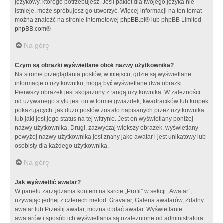
językowy, którego potrzebujesz. Jeśli pakiet dla twojego języka nie
istnieje, może spróbujesz go utworzyć. Więcej informacji na ten temat
można znaleźć na stronie internetowej
phpBB.pl
® lub phpBB Limited
phpBB.com
®
Na górę
Czym są obrazki wyświetlane obok nazwy użytkownika?
Na stronie przeglądania postów, w miejscu, gdzie są wyświetlane
informacje o użytkowniku, mogą być wyświetlane dwa obrazki.
Pierwszy obrazek jest skojarzony z rangą użytkownika. W zależności
od używanego stylu jest on w formie gwiazdek, kwadracików lub kropek
pokazujących, jak dużo postów zostało napisanych przez użytkownika
lub jaki jest jego status na tej witrynie. Jest on wyświetlany poniżej
nazwy użytkownika. Drugi, zazwyczaj większy obrazek, wyświetlany
powyżej nazwy użytkownika jest znany jako awatar i jest unikatowy lub
osobisty dla każdego użytkownika.
Na górę
Jak wyświetlić awatar?
W panelu zarządzania kontem na karcie „Profil” w sekcji „Awatar”,
używając jednej z czterech metod: Gravatar, Galeria awatarów, Zdalny
awatar lub Prześlij awatar, można dodać awatar. Wyświetlanie
awatarów i sposób ich wyświetlania są uzależnione od administratora