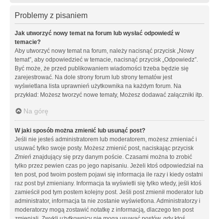
Problemy z pisaniem
Jak utworzyć nowy temat na forum lub wysłać odpowiedź w
temacie?
Aby utworzyć nowy temat na forum, należy nacisnąć przycisk „Nowy
temat”, aby odpowiedzieć w temacie, nacisnąć przycisk „Odpowiedz”.
Być może, że przed publikowaniem wiadomości trzeba będzie się
zarejestrować. Na dole strony forum lub strony tematów jest
wyświetlana lista uprawnień użytkownika na każdym forum. Na
przykład: Możesz tworzyć nowe tematy, Możesz dodawać załączniki itp.
Na górę
W jaki sposób można zmienić lub usunąć post?
Jeśli nie jesteś administratorem lub moderatorem, możesz zmieniać i
usuwać tylko swoje posty. Możesz zmienić post, naciskając przycisk
Zmień
znajdujący się przy danym poście. Czasami można to zrobić
tylko przez pewien czas po jego napisaniu. Jeżeli ktoś odpowiedział na
ten post, pod twoim postem pojawi się informacja ile razy i kiedy ostatni
raz post był zmieniany. Informacja ta wyświetli się tylko wtedy, jeśli ktoś
zamieścił pod tym postem kolejny post. Jeśli post zmienił moderator lub
administrator, informacja ta nie zostanie wyświetlona. Administratorzy i
moderatorzy mogą zostawić notatkę z informacją, dlaczego ten post
zmieniali. Zwykli użytkownicy nie mogą usuwać postów, gdy ktoś