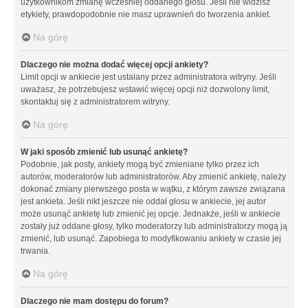
użytkownikom zmianę wcześniej oddanego głosu. Jeśli nie widzisz
etykiety, prawdopodobnie nie masz uprawnień do tworzenia ankiet.
Na górę
Dlaczego nie można dodać więcej opcji ankiety?
Limit opcji w ankiecie jest ustalany przez administratora witryny. Jeśli
uważasz, że potrzebujesz wstawić więcej opcji niż dozwolony limit,
skontaktuj się z administratorem witryny.
Na górę
W jaki sposób zmienić lub usunąć ankietę?
Podobnie, jak posty, ankiety mogą być zmieniane tylko przez ich
autorów, moderatorów lub administratorów. Aby zmienić ankietę, należy
dokonać zmiany pierwszego posta w wątku, z którym zawsze związana
jest ankieta. Jeśli nikt jeszcze nie oddał głosu w ankiecie, jej autor
może usunąć ankietę lub zmienić jej opcje. Jednakże, jeśli w ankiecie
zostały już oddane głosy, tylko moderatorzy lub administratorzy mogą ją
zmienić, lub usunąć. Zapobiega to modyfikowaniu ankiety w czasie jej
trwania.
Na górę
Dlaczego nie mam dostępu do forum?