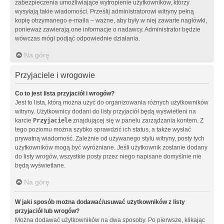
zabezpieczenia umożliwiające wytropienie użytkowników, którzy
wysyłają takie wiadomości. Prześlij administratorowi witryny pełną
kopię otrzymanego e-maila – ważne, aby były w niej zawarte nagłówki,
ponieważ zawierają one informacje o nadawcy. Administrator będzie
wówczas mógł podjąć odpowiednie działania.
Na górę
Przyjaciele i wrogowie
Co to jest lista przyjaciół i wrogów?
Jest to lista, którą można użyć do organizowania różnych użytkowników
witryny. Użytkownicy dodani do listy przyjaciół będą wyświetleni na
karcie
Przyjaciele
znajdującej się w panelu zarządzania kontem. Z
tego poziomu można szybko sprawdzić ich status, a także wysłać
prywatną wiadomość. Zależnie od używanego stylu witryny, posty tych
użytkowników mogą być wyróżniane. Jeśli użytkownik zostanie dodany
do listy wrogów, wszystkie posty przez niego napisane domyślnie nie
będą wyświetlane.
Na górę
W jaki sposób można dodawać/usuwać użytkowników z listy
przyjaciół lub wrogów?
Można dodawać użytkowników na dwa sposoby. Po pierwsze, klikając