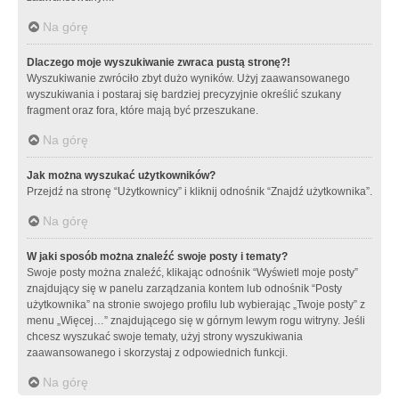
Na górę
Dlaczego moje wyszukiwanie zwraca pustą stronę?!
Wyszukiwanie zwróciło zbyt dużo wyników. Użyj zaawansowanego
wyszukiwania i postaraj się bardziej precyzyjnie określić szukany
fragment oraz fora, które mają być przeszukane.
Na górę
Jak można wyszukać użytkowników?
Przejdź na stronę “Użytkownicy” i kliknij odnośnik “Znajdź użytkownika”.
Na górę
W jaki sposób można znaleźć swoje posty i tematy?
Swoje posty można znaleźć, klikając odnośnik “Wyświetl moje posty”
znajdujący się w panelu zarządzania kontem lub odnośnik “Posty
użytkownika” na stronie swojego profilu lub wybierając „Twoje posty” z
menu „Więcej…” znajdującego się w górnym lewym rogu witryny. Jeśli
chcesz wyszukać swoje tematy, użyj strony wyszukiwania
zaawansowanego i skorzystaj z odpowiednich funkcji.
Na górę