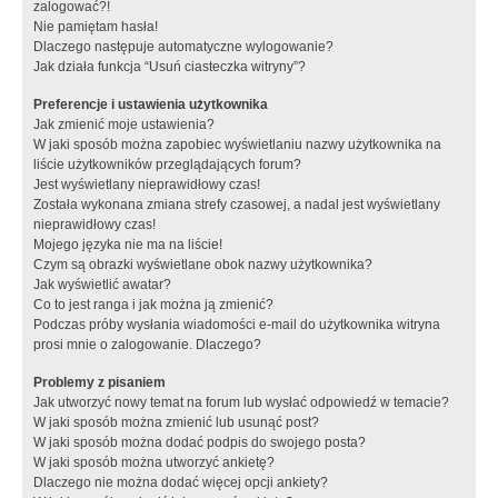
zalogować?!
Nie pamiętam hasła!
Dlaczego następuje automatyczne wylogowanie?
Jak działa funkcja “Usuń ciasteczka witryny”?
Preferencje i ustawienia użytkownika
Jak zmienić moje ustawienia?
W jaki sposób można zapobiec wyświetlaniu nazwy użytkownika na
liście użytkowników przeglądających forum?
Jest wyświetlany nieprawidłowy czas!
Została wykonana zmiana strefy czasowej, a nadal jest wyświetlany
nieprawidłowy czas!
Mojego języka nie ma na liście!
Czym są obrazki wyświetlane obok nazwy użytkownika?
Jak wyświetlić awatar?
Co to jest ranga i jak można ją zmienić?
Podczas próby wysłania wiadomości e-mail do użytkownika witryna
prosi mnie o zalogowanie. Dlaczego?
Problemy z pisaniem
Jak utworzyć nowy temat na forum lub wysłać odpowiedź w temacie?
W jaki sposób można zmienić lub usunąć post?
W jaki sposób można dodać podpis do swojego posta?
W jaki sposób można utworzyć ankietę?
Dlaczego nie można dodać więcej opcji ankiety?