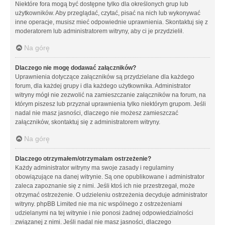
Niektóre fora mogą być dostępne tylko dla określonych grup lub
użytkowników. Aby przeglądać, czytać, pisać na nich lub wykonywać
inne operacje, musisz mieć odpowiednie uprawnienia. Skontaktuj się z
moderatorem lub administratorem witryny, aby ci je przydzielił.
Na górę
Dlaczego nie mogę dodawać załączników?
Uprawnienia dotyczące załączników są przydzielane dla każdego
forum, dla każdej grupy i dla każdego użytkownika. Administrator
witryny mógł nie zezwolić na zamieszczanie załączników na forum, na
którym piszesz lub przyznał uprawnienia tylko niektórym grupom. Jeśli
nadal nie masz jasności, dlaczego nie możesz zamieszczać
załączników, skontaktuj się z administratorem witryny.
Na górę
Dlaczego otrzymałem/otrzymałam ostrzeżenie?
Każdy administrator witryny ma swoje zasady i regulaminy
obowiązujące na danej witrynie. Są one opublikowane i administrator
zaleca zapoznanie się z nimi. Jeśli ktoś ich nie przestrzegał, może
otrzymać ostrzeżenie. O udzieleniu ostrzeżenia decyduje administrator
witryny. phpBB Limited nie ma nic wspólnego z ostrzeżeniami
udzielanymi na tej witrynie i nie ponosi żadnej odpowiedzialności
związanej z nimi. Jeśli nadal nie masz jasności, dlaczego