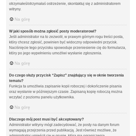
otrzymałeś/otrzymałaś ostrzeżenie, skontaktuj się z administratorem
witryny.
Na górę
W jaki sposób można zgłosić posty moderatorowi?
Jeśli administrator na to zezwolił, w prawym górnym rogu treści posta,
który chcesz zgłosić, powinien być widoczny odpowiedni przycisk.
Naciśnięcie tego przycisku spowoduje przeniesienie cię do formularza,
który po jego wypełnieniu umożliwi wysłanie zgłoszenia.
Na górę
Do czego służy przycisk “Zapisz” znajdujący się w oknie tworzenia
tematu?
Funkcja ta umożliwia zapisanie kopii roboczej i dokończenie pisania
oraz wysłanie w późniejszym czasie. Zapisaną kopię roboczą można
wczytać z poziomu panelu użytkownika.
Na górę
Dlaczego mój post musi być akceptowany?
Administrator witryny mógł zadecydować, że posty na danym forum
wymagają przejrzenia przed publikacją. Jest również możliwe, że
administrator umieścił cię w grupie, która ma ograniczenia