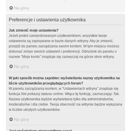
Na górę
Preferencje i ustawienia użytkownika
Jak zmienić moje ustawienia?
Jeżeli jesteś zarejestrowanym użytkownikiem, wszystkie twoje
ustawienia są zapisywane w bazie danych witryny. Aby je zmienić,
przejdź do panelu zarządzania swoim kontem. W tym miejscu możesz
dokonać zmian swoich ustawień i preferencji. Odnośnik do panelu o
nazwie “Moje konto” znajduje się zazwyczaj na górze stron witryny.
Na górę
W jaki sposób można zapobiec wyświetlaniu nazwy użytkownika na
liście użytkowników przeglądających forum?
W panelu zarządzania kontem, w “Ustawieniach witryny” znajduje się
funkcja
Nie pokazuj statusu online
. Włącz tę funkcję, zaznaczając
Tak
.
Nazwa użytkownika będzie wyświetlana tylko dla administratorów,
moderatorów i dla ciebie. Twoja obecność na witrynie będzie wykazana
w liczbie ukrytych użytkowników.
Na górę
Jest wyświetlany nieprawidłowy czas!