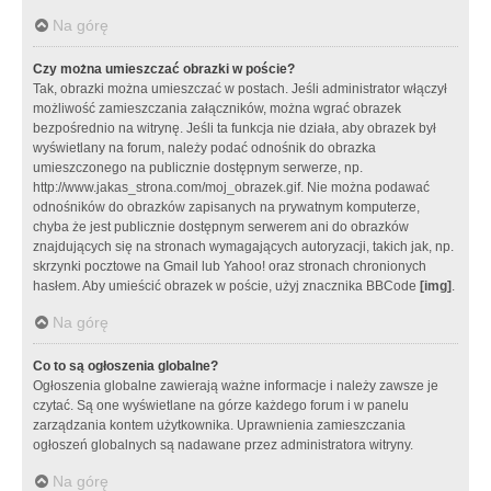
Na górę
Czy można umieszczać obrazki w poście?
Tak, obrazki można umieszczać w postach. Jeśli administrator włączył
możliwość zamieszczania załączników, można wgrać obrazek
bezpośrednio na witrynę. Jeśli ta funkcja nie działa, aby obrazek był
wyświetlany na forum, należy podać odnośnik do obrazka
umieszczonego na publicznie dostępnym serwerze, np.
http://www.jakas_strona.com/moj_obrazek.gif. Nie można podawać
odnośników do obrazków zapisanych na prywatnym komputerze,
chyba że jest publicznie dostępnym serwerem ani do obrazków
znajdujących się na stronach wymagających autoryzacji, takich jak, np.
skrzynki pocztowe na Gmail lub Yahoo! oraz stronach chronionych
hasłem. Aby umieścić obrazek w poście, użyj znacznika BBCode
[img]
.
Na górę
Co to są ogłoszenia globalne?
Ogłoszenia globalne zawierają ważne informacje i należy zawsze je
czytać. Są one wyświetlane na górze każdego forum i w panelu
zarządzania kontem użytkownika. Uprawnienia zamieszczania
ogłoszeń globalnych są nadawane przez administratora witryny.
Na górę