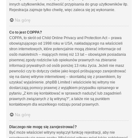
innych użytkowników, możliwość przypisania do grup użytkowników itp.
Rejestracja zajmuje tylko chwilę, więc zaleca się jej wykonanie.
Na górę
Co to jest COPPA?
COPPA, to skrót od Child Online Privacy and Protection Act – prawa
obowiązującego od 1998 roku w USA, nakładającego na właścicieli
stron internetowych, które potencjalnie mogą zbierać informacje od
osób małoletnich – mających mniej niż 13 lat – obowiązek posiadania
pisemnej zgody rodziców lub opiekunów prawnych na zbieranie
informacji prywatnych od osób poniżej 13 roku życia. Jeżeli nie masz
pewności czy to dotyczy ciebie jako kogoś próbującego zarejestrować
się na danej witrynie internetowej – skontaktuj się z prawnikiem, by
uzyskać wyjaśnienie. phpBB Limited i właściciele tej witryny nie
dostarczają pomocy prawnej z wyjątkiem przypadku opisanego w
pytaniu „Z kim się kontaktować w sprawach nadużyć lub zagadnień
prawnych związanych z tą witryną?”, a także nie są punktem
kontaktowym dla wszelkiego rodzaju porad prawnych.
Na górę
Dlaczego nie mogę się zarejestrować?
Być może właściciel witryny wyłączył funkcję rejestracji, aby nie
rejestrowały się nowe osoby. Właściciel witryny mógł także zablokować