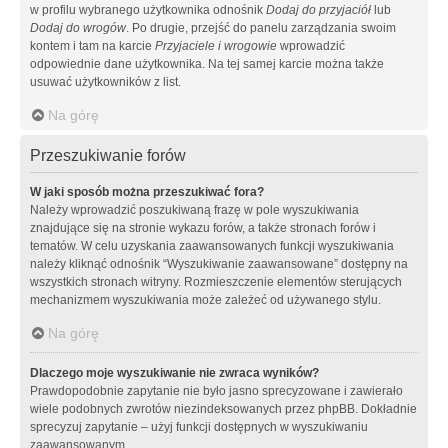
w profilu wybranego użytkownika odnośnik
Dodaj do przyjaciół
lub
Dodaj do wrogów
. Po drugie, przejść do panelu zarządzania swoim
kontem i tam na karcie
Przyjaciele i wrogowie
wprowadzić
odpowiednie dane użytkownika. Na tej samej karcie można także
usuwać użytkowników z list.
Na górę
Przeszukiwanie forów
W jaki sposób można przeszukiwać fora?
Należy wprowadzić poszukiwaną frazę w pole wyszukiwania
znajdujące się na stronie wykazu forów, a także stronach forów i
tematów. W celu uzyskania zaawansowanych funkcji wyszukiwania
należy kliknąć odnośnik “Wyszukiwanie zaawansowane” dostępny na
wszystkich stronach witryny. Rozmieszczenie elementów sterujących
mechanizmem wyszukiwania może zależeć od używanego stylu.
Na górę
Dlaczego moje wyszukiwanie nie zwraca wyników?
Prawdopodobnie zapytanie nie było jasno sprecyzowane i zawierało
wiele podobnych zwrotów niezindeksowanych przez phpBB. Dokładnie
sprecyzuj zapytanie – użyj funkcji dostępnych w wyszukiwaniu
zaawansowanym.