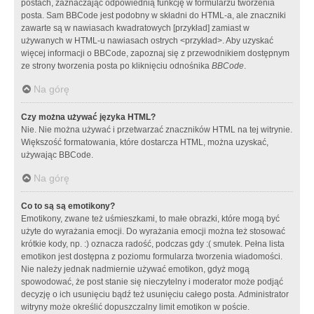
postach, zaznaczając odpowiednią funkcję w formularzu tworzenia
posta. Sam BBCode jest podobny w składni do HTML-a, ale znaczniki
zawarte są w nawiasach kwadratowych [przykład] zamiast w
używanych w HTML-u nawiasach ostrych <przykład>. Aby uzyskać
więcej informacji o BBCode, zapoznaj się z przewodnikiem dostępnym
ze strony tworzenia posta po kliknięciu odnośnika
BBCode
.
Na górę
Czy można używać języka HTML?
Nie. Nie można używać i przetwarzać znaczników HTML na tej witrynie.
Większość formatowania, które dostarcza HTML, można uzyskać,
używając BBCode.
Na górę
Co to są są emotikony?
Emotikony, zwane też uśmieszkami, to małe obrazki, które mogą być
użyte do wyrażania emocji. Do wyrażania emocji można też stosować
krótkie kody, np. :) oznacza radość, podczas gdy :( smutek. Pełna lista
emotikon jest dostępna z poziomu formularza tworzenia wiadomości.
Nie należy jednak nadmiernie używać emotikon, gdyż mogą
spowodować, że post stanie się nieczytelny i moderator może podjąć
decyzję o ich usunięciu bądź też usunięciu całego posta. Administrator
witryny może określić dopuszczalny limit emotikon w poście.