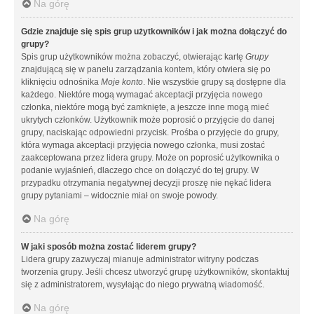
Na górę
Gdzie znajduje się spis grup użytkowników i jak można dołączyć do
grupy?
Spis grup użytkowników można zobaczyć, otwierając kartę
Grupy
znajdującą się w panelu zarządzania kontem, który otwiera się po
kliknięciu odnośnika
Moje konto
. Nie wszystkie grupy są dostępne dla
każdego. Niektóre mogą wymagać akceptacji przyjęcia nowego
członka, niektóre mogą być zamknięte, a jeszcze inne mogą mieć
ukrytych członków. Użytkownik może poprosić o przyjęcie do danej
grupy, naciskając odpowiedni przycisk. Prośba o przyjęcie do grupy,
która wymaga akceptacji przyjęcia nowego członka, musi zostać
zaakceptowana przez lidera grupy. Może on poprosić użytkownika o
podanie wyjaśnień, dlaczego chce on dołączyć do tej grupy. W
przypadku otrzymania negatywnej decyzji proszę nie nękać lidera
grupy pytaniami – widocznie miał on swoje powody.
Na górę
W jaki sposób można zostać liderem grupy?
Lidera grupy zazwyczaj mianuje administrator witryny podczas
tworzenia grupy. Jeśli chcesz utworzyć grupę użytkowników, skontaktuj
się z administratorem, wysyłając do niego prywatną wiadomość.
Na górę