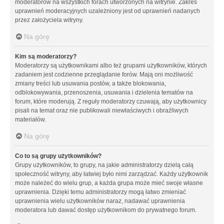
moderatorów na wszystkich forach utworzonych na witrynie. Zakres
uprawnień moderacyjnych uzależniony jest od uprawnień nadanych
przez założyciela witryny.
Na górę
Kim są moderatorzy?
Moderatorzy są użytkownikami albo też grupami użytkowników, których
zadaniem jest codzienne przeglądanie forów. Mają oni możliwość
zmiany treści lub usuwania postów, a także blokowania,
odblokowywania, przenoszenia, usuwania i dzielenia tematów na
forum, które moderują. Z reguły moderatorzy czuwają, aby użytkownicy
pisali na temat oraz nie publikowali niewłaściwych i obraźliwych
materiałów.
Na górę
Co to są grupy użytkowników?
Grupy użytkowników, to grupy, na jakie administratorzy dzielą całą
społeczność witryny, aby łatwiej było nimi zarządzać. Każdy użytkownik
może należeć do wielu grup, a każda grupa może mieć swoje własne
uprawnienia. Dzięki temu administratorzy mogą łatwo zmieniać
uprawnienia wielu użytkowników naraz, nadawać uprawnienia
moderatora lub dawać dostęp użytkownikom do prywatnego forum.