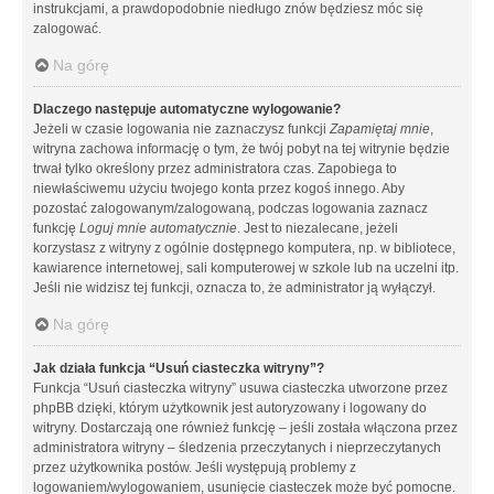
instrukcjami, a prawdopodobnie niedługo znów będziesz móc się
zalogować.
Na górę
Dlaczego następuje automatyczne wylogowanie?
Jeżeli w czasie logowania nie zaznaczysz funkcji
Zapamiętaj mnie
,
witryna zachowa informację o tym, że twój pobyt na tej witrynie będzie
trwał tylko określony przez administratora czas. Zapobiega to
niewłaściwemu użyciu twojego konta przez kogoś innego. Aby
pozostać zalogowanym/zalogowaną, podczas logowania zaznacz
funkcję
Loguj mnie automatycznie
. Jest to niezalecane, jeżeli
korzystasz z witryny z ogólnie dostępnego komputera, np. w bibliotece,
kawiarence internetowej, sali komputerowej w szkole lub na uczelni itp.
Jeśli nie widzisz tej funkcji, oznacza to, że administrator ją wyłączył.
Na górę
Jak działa funkcja “Usuń ciasteczka witryny”?
Funkcja “Usuń ciasteczka witryny” usuwa ciasteczka utworzone przez
phpBB dzięki, którym użytkownik jest autoryzowany i logowany do
witryny. Dostarczają one również funkcję – jeśli została włączona przez
administratora witryny – śledzenia przeczytanych i nieprzeczytanych
przez użytkownika postów. Jeśli występują problemy z
logowaniem/wylogowaniem, usunięcie ciasteczek może być pomocne.