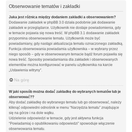
Obserwowanie tematów i zakładki
Jaka jest różnica między dodaniem zakładki a obserwowaniem?
Dodawanie zakładek w phpBB 3.0 działa podobnie jak dodawanie
zakładek w przeglądarce. Użytkownik nie dostaje powiadomienia, gdy
w temacie pojawia się nowa treść. W phpBB 3.1 dodawanie zakładek
przypomina obserwowanie tematu. Użytkownik może być
powiadamiany, gdy nastąpi aktualizacja tematu oznaczonego zakładką.
Funkcja obserwowania powiadamia użytkownika – w wybrany przez
niego sposób – gdy w obserwowanym temacie bądź forum pojawiła się
nowa treść. Sposoby powiadamiania dla zakładek i obserwowanych
elementów można konfigurować w panelu użytkownika na karcie
„Ustawienia witryny”.
Na górę
W jaki sposób można dodać zakładkę do wybranych tematów lub je
obserwować??
Aby dodać zakładkę do wybranego tematu lub go obserwować, należy
kliknąć odpowiedni odnośnik w menu “Narzędzia tematu” znajdujące
się na górze i na dole wątku.
Udzielenie odpowiedzi w temacie, gdy jest aktywna funkcja
“Powiadamiaj o opublikowaniu odpowiedzi” spowoduje włączenie
obserwowania tematu.