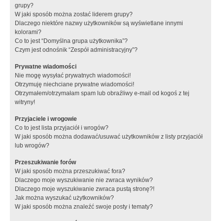
grupy?
W jaki sposób można zostać liderem grupy?
Dlaczego niektóre nazwy użytkowników są wyświetlane innymi
kolorami?
Co to jest “Domyślna grupa użytkownika”?
Czym jest odnośnik “Zespół administracyjny”?
Prywatne wiadomości
Nie mogę wysyłać prywatnych wiadomości!
Otrzymuję niechciane prywatne wiadomości!
Otrzymałem/otrzymałam spam lub obraźliwy e-mail od kogoś z tej
witryny!
Przyjaciele i wrogowie
Co to jest lista przyjaciół i wrogów?
W jaki sposób można dodawać/usuwać użytkowników z listy przyjaciół
lub wrogów?
Przeszukiwanie forów
W jaki sposób można przeszukiwać fora?
Dlaczego moje wyszukiwanie nie zwraca wyników?
Dlaczego moje wyszukiwanie zwraca pustą stronę?!
Jak można wyszukać użytkowników?
W jaki sposób można znaleźć swoje posty i tematy?