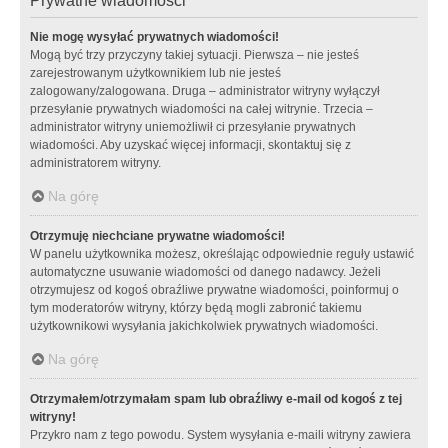
Prywatne wiadomości
Nie mogę wysyłać prywatnych wiadomości!
Mogą być trzy przyczyny takiej sytuacji. Pierwsza – nie jesteś
zarejestrowanym użytkownikiem lub nie jesteś
zalogowany/zalogowana. Druga – administrator witryny wyłączył
przesyłanie prywatnych wiadomości na całej witrynie. Trzecia –
administrator witryny uniemożliwił ci przesyłanie prywatnych
wiadomości. Aby uzyskać więcej informacji, skontaktuj się z
administratorem witryny.
Na górę
Otrzymuję niechciane prywatne wiadomości!
W panelu użytkownika możesz, określając odpowiednie reguły ustawić
automatyczne usuwanie wiadomości od danego nadawcy. Jeżeli
otrzymujesz od kogoś obraźliwe prywatne wiadomości, poinformuj o
tym moderatorów witryny, którzy będą mogli zabronić takiemu
użytkownikowi wysyłania jakichkolwiek prywatnych wiadomości.
Na górę
Otrzymałem/otrzymałam spam lub obraźliwy e-mail od kogoś z tej
witryny!
Przykro nam z tego powodu. System wysyłania e-maili witryny zawiera