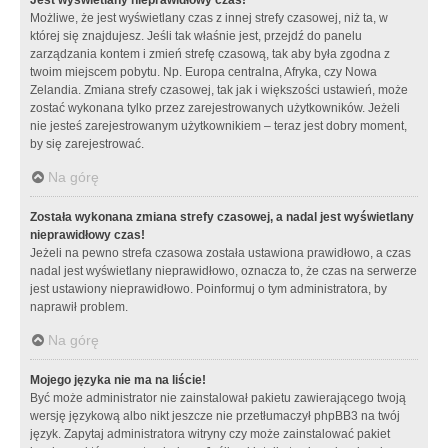
Możliwe, że jest wyświetlany czas z innej strefy czasowej, niż ta, w
której się znajdujesz. Jeśli tak właśnie jest, przejdź do panelu
zarządzania kontem i zmień strefę czasową, tak aby była zgodna z
twoim miejscem pobytu. Np. Europa centralna, Afryka, czy Nowa
Zelandia. Zmiana strefy czasowej, tak jak i większości ustawień, może
zostać wykonana tylko przez zarejestrowanych użytkowników. Jeżeli
nie jesteś zarejestrowanym użytkownikiem – teraz jest dobry moment,
by się zarejestrować.
Na górę
Została wykonana zmiana strefy czasowej, a nadal jest wyświetlany
nieprawidłowy czas!
Jeżeli na pewno strefa czasowa została ustawiona prawidłowo, a czas
nadal jest wyświetlany nieprawidłowo, oznacza to, że czas na serwerze
jest ustawiony nieprawidłowo. Poinformuj o tym administratora, by
naprawił problem.
Na górę
Mojego języka nie ma na liście!
Być może administrator nie zainstalował pakietu zawierającego twoją
wersję językową albo nikt jeszcze nie przetłumaczył phpBB3 na twój
język. Zapytaj administratora witryny czy może zainstalować pakiet