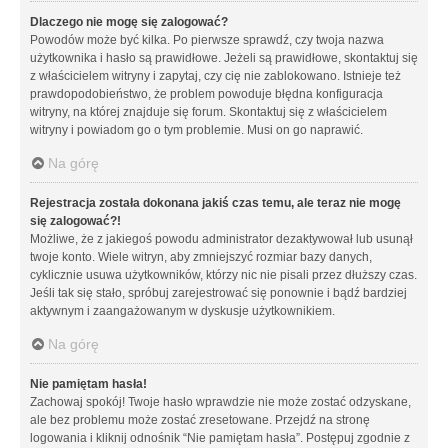
Dlaczego nie mogę się zalogować?
Powodów może być kilka. Po pierwsze sprawdź, czy twoja nazwa
użytkownika i hasło są prawidłowe. Jeżeli są prawidłowe, skontaktuj się
z właścicielem witryny i zapytaj, czy cię nie zablokowano. Istnieje też
prawdopodobieństwo, że problem powoduje błędna konfiguracja
witryny, na której znajduje się forum. Skontaktuj się z właścicielem
witryny i powiadom go o tym problemie. Musi on go naprawić.
Na górę
Rejestracja została dokonana jakiś czas temu, ale teraz nie mogę
się zalogować?!
Możliwe, że z jakiegoś powodu administrator dezaktywował lub usunął
twoje konto. Wiele witryn, aby zmniejszyć rozmiar bazy danych,
cyklicznie usuwa użytkowników, którzy nic nie pisali przez dłuższy czas.
Jeśli tak się stało, spróbuj zarejestrować się ponownie i bądź bardziej
aktywnym i zaangażowanym w dyskusje użytkownikiem.
Na górę
Nie pamiętam hasła!
Zachowaj spokój! Twoje hasło wprawdzie nie może zostać odzyskane,
ale bez problemu może zostać zresetowane. Przejdź na stronę
logowania i kliknij odnośnik “Nie pamiętam hasła”. Postępuj zgodnie z