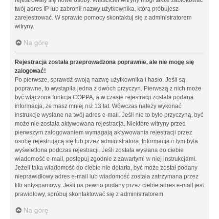
twój adres IP lub zabronił nazwy użytkownika, którą próbujesz
zarejestrować. W sprawie pomocy skontaktuj się z administratorem
witryny.
Na górę
Rejestracja została przeprowadzona poprawnie, ale nie mogę się
zalogować!
Po pierwsze, sprawdź swoją nazwę użytkownika i hasło. Jeśli są
poprawne, to wystąpiła jedna z dwóch przyczyn. Pierwszą z nich może
być włączona funkcja COPPA, a w czasie rejestracji została podana
informacja, że masz mniej niż 13 lat. Wówczas należy wykonać
instrukcje wysłane na twój adres e-mail. Jeśli nie to było przyczyną, być
może nie została aktywowana rejestracja. Niektóre witryny przed
pierwszym zalogowaniem wymagają aktywowania rejestracji przez
osobę rejestrującą się lub przez administratora. Informacja o tym była
wyświetlona podczas rejestracji. Jeśli została wysłana do ciebie
wiadomość e-mail, postępuj zgodnie z zawartymi w niej instrukcjami.
Jeżeli taka wiadomość do ciebie nie dotarła, być może został podany
nieprawidłowy adres e-mail lub wiadomość została zatrzymana przez
filtr antyspamowy. Jeśli na pewno podany przez ciebie adres e-mail jest
prawidłowy, spróbuj skontaktować się z administratorem.
Na górę