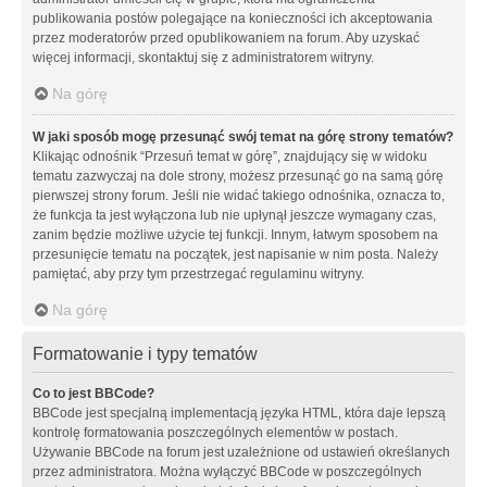
publikowania postów polegające na konieczności ich akceptowania
przez moderatorów przed opublikowaniem na forum. Aby uzyskać
więcej informacji, skontaktuj się z administratorem witryny.
Na górę
W jaki sposób mogę przesunąć swój temat na górę strony tematów?
Klikając odnośnik “Przesuń temat w górę”, znajdujący się w widoku
tematu zazwyczaj na dole strony, możesz przesunąć go na samą górę
pierwszej strony forum. Jeśli nie widać takiego odnośnika, oznacza to,
że funkcja ta jest wyłączona lub nie upłynął jeszcze wymagany czas,
zanim będzie możliwe użycie tej funkcji. Innym, łatwym sposobem na
przesunięcie tematu na początek, jest napisanie w nim posta. Należy
pamiętać, aby przy tym przestrzegać regulaminu witryny.
Na górę
Formatowanie i typy tematów
Co to jest BBCode?
BBCode jest specjalną implementacją języka HTML, która daje lepszą
kontrolę formatowania poszczególnych elementów w postach.
Używanie BBCode na forum jest uzależnione od ustawień określanych
przez administratora. Można wyłączyć BBCode w poszczególnych