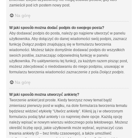
zamieścił pod ich postem nowy post.
Na górę
W jaki sposób można dodać podpis do swojego posta?
Aby dodawać podpis do posta, należy go najpierw utworzyć w panelu
użytkownika. Aby dołączyć do danej wiadomości swój podpis, zaznacz
funkcję
Dołącz podpis
znajdującą się w formularzu tworzenia
wiadomości. Możesz także domyślnie dodawać podpis do wszystkich
swoich postów, zaznaczając odpowiednią funkcję w panelu
użytkownika. Po uaktywnieniu tej funkcji, za każdym razem pisząc post,
możesz zdecydować o niedodawaniu do niego podpisu, usuwając w
formularzu tworzenia wiadomości zaznaczenie z pola
Dołącz podpis
.
Na górę
W jaki sposób można utworzyć ankietę?
Tworzenie ankiet jest proste. Kiedy tworzysz nowy temat bądź
zmieniasz pierwszy post w wątku, na dole formularza tworzenia tematu
będziesz widzieć etykietę “Utwórz ankietę”. Kliknij ją i w otworzonym
formularzu podaj tytuł ankiety i co najmniej dwie opcje. Każdą opcję
należy wpisać w nowym wierszu widocznego pola tekstowego. Możesz
określić liczbę opcji, jakie użytkownik może wybrać, wyznaczyć czas
trwania ankiety (0 – bez limitu czasowego), a także umożliwić