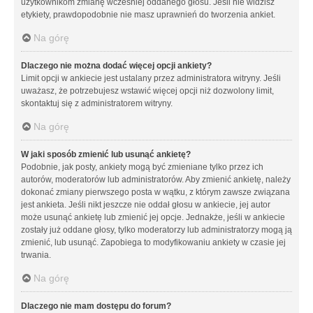
użytkownikom zmianę wcześniej oddanego głosu. Jeśli nie widzisz
etykiety, prawdopodobnie nie masz uprawnień do tworzenia ankiet.
Na górę
Dlaczego nie można dodać więcej opcji ankiety?
Limit opcji w ankiecie jest ustalany przez administratora witryny. Jeśli
uważasz, że potrzebujesz wstawić więcej opcji niż dozwolony limit,
skontaktuj się z administratorem witryny.
Na górę
W jaki sposób zmienić lub usunąć ankietę?
Podobnie, jak posty, ankiety mogą być zmieniane tylko przez ich
autorów, moderatorów lub administratorów. Aby zmienić ankietę, należy
dokonać zmiany pierwszego posta w wątku, z którym zawsze związana
jest ankieta. Jeśli nikt jeszcze nie oddał głosu w ankiecie, jej autor
może usunąć ankietę lub zmienić jej opcje. Jednakże, jeśli w ankiecie
zostały już oddane głosy, tylko moderatorzy lub administratorzy mogą ją
zmienić, lub usunąć. Zapobiega to modyfikowaniu ankiety w czasie jej
trwania.
Na górę
Dlaczego nie mam dostępu do forum?