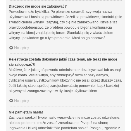
Dlaczego nie mogę się zalogować?
Powodów może być kilka. Po pierwsze sprawdź, czy twoja nazwa
użytkownika i hasło są prawidłowe. Jeżeli są prawidłowe, skontaktuj się
z właścicielem witryny i zapytaj, czy cię nie zablokowano. Istnieje też
prawdopodobieństwo, że problem powoduje błędna konfiguracja
witryny, na której znajduje się forum. Skontaktuj się z właścicielem
witryny i powiadom go o tym problemie. Musi on go naprawić.
Na górę
Rejestracja została dokonana jakiś czas temu, ale teraz nie mogę
się zalogować?!
Możliwe, że z jakiegoś powodu administrator dezaktywował lub usunął
twoje konto. Wiele witryn, aby zmniejszyć rozmiar bazy danych,
cyklicznie usuwa użytkowników, którzy nic nie pisali przez dłuższy czas.
Jeśli tak się stało, spróbuj zarejestrować się ponownie i bądź bardziej
aktywnym i zaangażowanym w dyskusje użytkownikiem.
Na górę
Nie pamiętam hasła!
Zachowaj spokój! Twoje hasło wprawdzie nie może zostać odzyskane,
ale bez problemu może zostać zresetowane. Przejdź na stronę
logowania i kliknij odnośnik “Nie pamiętam hasła”. Postępuj zgodnie z