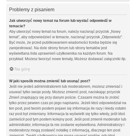
Problemy z pisaniem
Jak utworzyć nowy temat na forum lub wysłać odpowiedź w
temacie?
Aby utworzyć nowy temat na forum, należy nacisnąć przycisk „Nowy
temat”, aby odpowiedzieć w temacie, nacisnąć przycisk „Odpowiedz”.
Być może, że przed publikowaniem wiadomości trzeba będzie się
zarejestrować. Na dole strony forum lub strony tematów jest
wyświetlana lista uprawnień użytkownika na każdym forum. Na
przykład: Możesz tworzyć nowe tematy, Możesz dodawać załączniki itp.
Na górę
W jaki sposób można zmienić lub usunąć post?
Jeśli nie jesteś administratorem lub moderatorem, możesz zmieniać i
usuwać tylko swoje posty. Możesz zmienić post, naciskając przycisk
Zmień
znajdujący się przy danym poście. Czasami można to zrobić
tylko przez pewien czas po jego napisaniu. Jeżeli ktoś odpowiedział na
ten post, pod twoim postem pojawi się informacja ile razy i kiedy ostatni
raz post był zmieniany. Informacja ta wyświetli się tylko wtedy, jeśli ktoś
zamieścił pod tym postem kolejny post. Jeśli post zmienił moderator lub
administrator, informacja ta nie zostanie wyświetlona. Administratorzy i
moderatorzy mogą zostawić notatkę z informacją, dlaczego ten post
zmieniali. Zwykli użytkownicy nie mogą usuwać postów, gdy ktoś