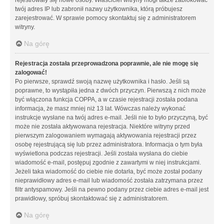
twój adres IP lub zabronił nazwy użytkownika, którą próbujesz
zarejestrować. W sprawie pomocy skontaktuj się z administratorem
witryny.
Na górę
Rejestracja została przeprowadzona poprawnie, ale nie mogę się
zalogować!
Po pierwsze, sprawdź swoją nazwę użytkownika i hasło. Jeśli są
poprawne, to wystąpiła jedna z dwóch przyczyn. Pierwszą z nich może
być włączona funkcja COPPA, a w czasie rejestracji została podana
informacja, że masz mniej niż 13 lat. Wówczas należy wykonać
instrukcje wysłane na twój adres e-mail. Jeśli nie to było przyczyną, być
może nie została aktywowana rejestracja. Niektóre witryny przed
pierwszym zalogowaniem wymagają aktywowania rejestracji przez
osobę rejestrującą się lub przez administratora. Informacja o tym była
wyświetlona podczas rejestracji. Jeśli została wysłana do ciebie
wiadomość e-mail, postępuj zgodnie z zawartymi w niej instrukcjami.
Jeżeli taka wiadomość do ciebie nie dotarła, być może został podany
nieprawidłowy adres e-mail lub wiadomość została zatrzymana przez
filtr antyspamowy. Jeśli na pewno podany przez ciebie adres e-mail jest
prawidłowy, spróbuj skontaktować się z administratorem.
Na górę