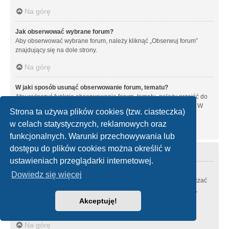
Na górę
Jak obserwować wybrane forum?
Aby obserwować wybrane forum, należy kliknąć „Obserwuj forum”
znajdujący się na dole strony.
Na górę
W jaki sposób usunąć obserwowanie forum, tematu?
Aby wyłączyć funkcję obserwowania forum, tematu, należy przejść do
panelu zarządzania kontem i następnie do karty “Obserwowane”. W
Strona ta używa plików cookies (tzw. ciasteczka)
tym miejscu można wyłączyć obserwowanie forów i tematów.
w celach statystycznych, reklamowych oraz
Na górę
funkcjonalnych. Warunki przechowywania lub
dostępu do plików cookies można określić w
Załączniki
ustawieniach przeglądarki internetowej.
Jakie typy załączników są dozwolone na tej witrynie?
Dowiedz się więcej
Każdy administrator witryny może zezwolić lub zabronić zamieszczać
pewne typy załączników. Jeśli nie masz pewności zamieszczanie,
jakich typów załączników jest zabronione, skontaktuj się z
Akceptuję!
administratorem witryny.
Na górę