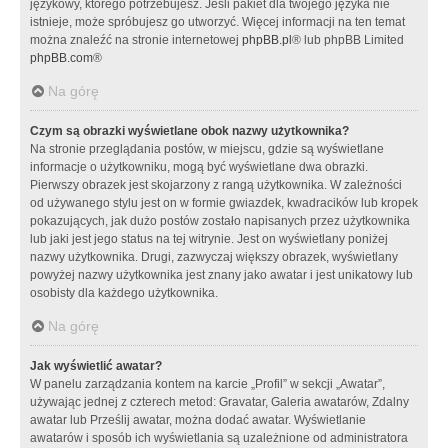
językowy, którego potrzebujesz. Jeśli pakiet dla twojego języka nie
istnieje, może spróbujesz go utworzyć. Więcej informacji na ten temat
można znaleźć na stronie internetowej
phpBB.pl
® lub phpBB Limited
phpBB.com
®
Na górę
Czym są obrazki wyświetlane obok nazwy użytkownika?
Na stronie przeglądania postów, w miejscu, gdzie są wyświetlane
informacje o użytkowniku, mogą być wyświetlane dwa obrazki.
Pierwszy obrazek jest skojarzony z rangą użytkownika. W zależności
od używanego stylu jest on w formie gwiazdek, kwadracików lub kropek
pokazujących, jak dużo postów zostało napisanych przez użytkownika
lub jaki jest jego status na tej witrynie. Jest on wyświetlany poniżej
nazwy użytkownika. Drugi, zazwyczaj większy obrazek, wyświetlany
powyżej nazwy użytkownika jest znany jako awatar i jest unikatowy lub
osobisty dla każdego użytkownika.
Na górę
Jak wyświetlić awatar?
W panelu zarządzania kontem na karcie „Profil” w sekcji „Awatar”,
używając jednej z czterech metod: Gravatar, Galeria awatarów, Zdalny
awatar lub Prześlij awatar, można dodać awatar. Wyświetlanie
awatarów i sposób ich wyświetlania są uzależnione od administratora