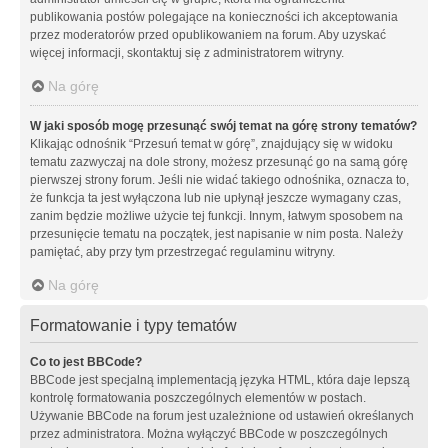
publikowania postów polegające na konieczności ich akceptowania
przez moderatorów przed opublikowaniem na forum. Aby uzyskać
więcej informacji, skontaktuj się z administratorem witryny.
Na górę
W jaki sposób mogę przesunąć swój temat na górę strony tematów?
Klikając odnośnik “Przesuń temat w górę”, znajdujący się w widoku
tematu zazwyczaj na dole strony, możesz przesunąć go na samą górę
pierwszej strony forum. Jeśli nie widać takiego odnośnika, oznacza to,
że funkcja ta jest wyłączona lub nie upłynął jeszcze wymagany czas,
zanim będzie możliwe użycie tej funkcji. Innym, łatwym sposobem na
przesunięcie tematu na początek, jest napisanie w nim posta. Należy
pamiętać, aby przy tym przestrzegać regulaminu witryny.
Na górę
Formatowanie i typy tematów
Co to jest BBCode?
BBCode jest specjalną implementacją języka HTML, która daje lepszą
kontrolę formatowania poszczególnych elementów w postach.
Używanie BBCode na forum jest uzależnione od ustawień określanych
przez administratora. Można wyłączyć BBCode w poszczególnych