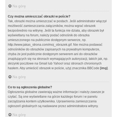
Na górę
Czy można umieszczać obrazki w poście?
Tak, obrazki można umieszczać w postach. Jeśli administrator włączył
możliwość zamieszczania załączników, można wgrać obrazek
bezpośrednio na witrynę. Jeśli ta funkcja nie działa, aby obrazek był
wyświetlany na forum, należy podać odnośnik do obrazka
umieszczonego na publicznie dostępnym serwerze, np.
http://www.jakas_strona.com/moj_obrazek.gif. Nie można podawać
odnośników do obrazków zapisanych na prywatnym komputerze,
chyba że jest publicznie dostępnym serwerem ani do obrazków
znajdujących się na stronach wymagających autoryzacji, takich jak, np.
skrzynki pocztowe na Gmail lub Yahoo! oraz stronach chronionych
hasłem. Aby umieścić obrazek w poście, użyj znacznika BBCode
[img]
.
Na górę
Co to są ogłoszenia globalne?
Ogłoszenia globalne zawierają ważne informacje i należy zawsze je
czytać. Są one wyświetlane na górze każdego forum i w panelu
zarządzania kontem użytkownika. Uprawnienia zamieszczania
ogłoszeń globalnych są nadawane przez administratora witryny.
Na górę