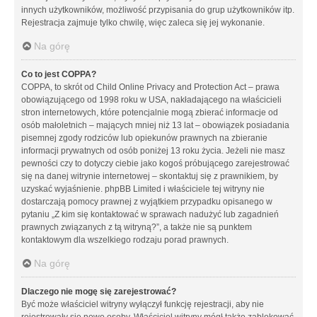
innych użytkowników, możliwość przypisania do grup użytkowników itp.
Rejestracja zajmuje tylko chwilę, więc zaleca się jej wykonanie.
Na górę
Co to jest COPPA?
COPPA, to skrót od Child Online Privacy and Protection Act – prawa
obowiązującego od 1998 roku w USA, nakładającego na właścicieli
stron internetowych, które potencjalnie mogą zbierać informacje od
osób małoletnich – mających mniej niż 13 lat – obowiązek posiadania
pisemnej zgody rodziców lub opiekunów prawnych na zbieranie
informacji prywatnych od osób poniżej 13 roku życia. Jeżeli nie masz
pewności czy to dotyczy ciebie jako kogoś próbującego zarejestrować
się na danej witrynie internetowej – skontaktuj się z prawnikiem, by
uzyskać wyjaśnienie. phpBB Limited i właściciele tej witryny nie
dostarczają pomocy prawnej z wyjątkiem przypadku opisanego w
pytaniu „Z kim się kontaktować w sprawach nadużyć lub zagadnień
prawnych związanych z tą witryną?”, a także nie są punktem
kontaktowym dla wszelkiego rodzaju porad prawnych.
Na górę
Dlaczego nie mogę się zarejestrować?
Być może właściciel witryny wyłączył funkcję rejestracji, aby nie
rejestrowały się nowe osoby. Właściciel witryny mógł także zablokować