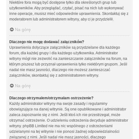
Niektóre fora mogą być dostępne tylko dla określonych grup lub
użytkowników. Aby przeglądać, czytać, pisać na nich lub wykonywać
inne operacje, musisz mieć odpowiednie uprawnienia. Skontaktuj się z
moderatorem lub administratorem witryny, aby ci je przydzielił.
Na górę
Dlaczego nie mogę dodawać załączników?
Uprawnienia dotyczące załączników są przydzielane dla każdego
forum, dla każdej grupy i dla każdego użytkownika. Administrator
witryny mógł nie zezwolić na zamieszczanie załączników na forum, na
którym piszesz lub przyznał uprawnienia tylko niektórym grupom. Jeśli
nadal nie masz jasności, dlaczego nie możesz zamieszczać
załączników, skontaktuj się z administratorem witryny.
Na górę
Dlaczego otrzymałem/otrzymałam ostrzeżenie?
Każdy administrator witryny ma swoje zasady i regulaminy
obowiązujące na danej witrynie. Są one opublikowane i administrator
zaleca zapoznanie się z nimi. Jeśli ktoś ich nie przestrzegał, może
otrzymać ostrzeżenie. O udzieleniu ostrzeżenia decyduje administrator
witryny. phpBB Limited nie ma nic wspólnego z ostrzeżeniami
udzielanymi na tej witrynie i nie ponosi żadnej odpowiedzialności
związanej z nimi. Jeśli nadal nie masz jasności, dlaczego