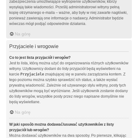
zabezpieczenia umożliwiające wytropienie użytkowników, którzy
wysyłają takie wiadomości. Prześlij administratorowi witryny pełną
kopię otrzymanego e-maila – ważne, aby były w niej zawarte nagłówki,
ponieważ zawierają one informacje o nadawcy. Administrator będzie
wówczas mógł podjąć odpowiednie działania.
Na górę
Przyjaciele i wrogowie
Co to jest lista przyjaciół i wrogów?
Jest to lista, którą można użyć do organizowania różnych użytkowników
witryny. Użytkownicy dodani do listy przyjaciół będą wyświetleni na
karcie
Przyjaciele
znajdującej się w panelu zarządzania kontem. Z
tego poziomu można szybko sprawdzić ich status, a także wysłać
prywatną wiadomość. Zależnie od używanego stylu witryny, posty tych
użytkowników mogą być wyróżniane. Jeśli użytkownik zostanie dodany
do listy wrogów, wszystkie posty przez niego napisane domyślnie nie
będą wyświetlane.
Na górę
W jaki sposób można dodawać/usuwać użytkowników z listy
przyjaciół lub wrogów?
Można dodawać użytkowników na dwa sposoby. Po pierwsze, klikając