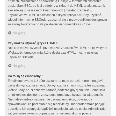
postach, zaznaczając odpowiednią funkcję w formularzu tworzenia
posta. Sam BBCode jest podobny w składni do HTML-a, ale znaczniki
zawarte są w nawiasach kwadratowych [przykład] zamiast w
używanych w HTML-u nawiasach ostrych <przykład>. Aby uzyskać
więcej informacji o BBCode, zapoznaj się z przewodnikiem dostępnym
ze strony tworzenia posta po kliknięciu odnośnika
BBCode
.
Na górę
Czy można używać języka HTML?
Nie. Nie można używać i przetwarzać znaczników HTML na tej witrynie.
Większość formatowania, które dostarcza HTML, można uzyskać,
używając BBCode.
Na górę
Co to są są emotikony?
Emotikony, zwane też uśmieszkami, to małe obrazki, które mogą być
użyte do wyrażania emocji. Do wyrażania emocji można też stosować
krótkie kody, np. :) oznacza radość, podczas gdy :( smutek. Pełna lista
emotikon jest dostępna z poziomu formularza tworzenia wiadomości.
Nie należy jednak nadmiernie używać emotikon, gdyż mogą
spowodować, że post stanie się nieczytelny i moderator może podjąć
decyzję o ich usunięciu bądź też usunięciu całego posta. Administrator
witryny może określić dopuszczalny limit emotikon w poście.