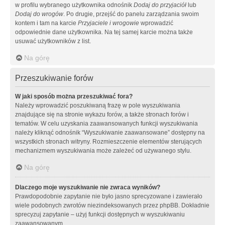
w profilu wybranego użytkownika odnośnik
Dodaj do przyjaciół
lub
Dodaj do wrogów
. Po drugie, przejść do panelu zarządzania swoim
kontem i tam na karcie
Przyjaciele i wrogowie
wprowadzić
odpowiednie dane użytkownika. Na tej samej karcie można także
usuwać użytkowników z list.
Na górę
Przeszukiwanie forów
W jaki sposób można przeszukiwać fora?
Należy wprowadzić poszukiwaną frazę w pole wyszukiwania
znajdujące się na stronie wykazu forów, a także stronach forów i
tematów. W celu uzyskania zaawansowanych funkcji wyszukiwania
należy kliknąć odnośnik “Wyszukiwanie zaawansowane” dostępny na
wszystkich stronach witryny. Rozmieszczenie elementów sterujących
mechanizmem wyszukiwania może zależeć od używanego stylu.
Na górę
Dlaczego moje wyszukiwanie nie zwraca wyników?
Prawdopodobnie zapytanie nie było jasno sprecyzowane i zawierało
wiele podobnych zwrotów niezindeksowanych przez phpBB. Dokładnie
sprecyzuj zapytanie – użyj funkcji dostępnych w wyszukiwaniu
zaawansowanym.