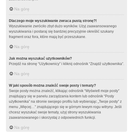
Na górę
Dlaczego moje wyszukiwanie zwraca pustą stronę?!
Wyszukiwanie zwróciło zbyt dużo wyników. Użyj zaawansowanego
wyszukiwania i postaraj się bardziej precyzyjnie określić szukany
fragment oraz fora, które mają być przeszukane.
Na górę
Jak można wyszukać użytkowników?
Przejdź na stronę “Użytkownicy” i kliknij odnośnik “Znajdź użytkownika”.
Na górę
W jaki sposób można znaleźć swoje posty i tematy?
Swoje posty można znaleźć, klikając odnośnik “Wyświetl moje posty”
znajdujący się w panelu zarządzania kontem lub odnośnik “Posty
użytkownika” na stronie swojego profilu lub wybierając „Twoje posty” z
menu „Więcej…” znajdującego się w górnym lewym rogu witryny. Jeśli
chcesz wyszukać swoje tematy, użyj strony wyszukiwania
zaawansowanego i skorzystaj z odpowiednich funkcji.
Na górę