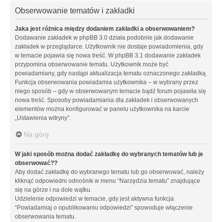
Obserwowanie tematów i zakładki
Jaka jest różnica między dodaniem zakładki a obserwowaniem?
Dodawanie zakładek w phpBB 3.0 działa podobnie jak dodawanie
zakładek w przeglądarce. Użytkownik nie dostaje powiadomienia, gdy
w temacie pojawia się nowa treść. W phpBB 3.1 dodawanie zakładek
przypomina obserwowanie tematu. Użytkownik może być
powiadamiany, gdy nastąpi aktualizacja tematu oznaczonego zakładką.
Funkcja obserwowania powiadamia użytkownika – w wybrany przez
niego sposób – gdy w obserwowanym temacie bądź forum pojawiła się
nowa treść. Sposoby powiadamiania dla zakładek i obserwowanych
elementów można konfigurować w panelu użytkownika na karcie
„Ustawienia witryny”.
Na górę
W jaki sposób można dodać zakładkę do wybranych tematów lub je
obserwować??
Aby dodać zakładkę do wybranego tematu lub go obserwować, należy
kliknąć odpowiedni odnośnik w menu “Narzędzia tematu” znajdujące
się na górze i na dole wątku.
Udzielenie odpowiedzi w temacie, gdy jest aktywna funkcja
“Powiadamiaj o opublikowaniu odpowiedzi” spowoduje włączenie
obserwowania tematu.