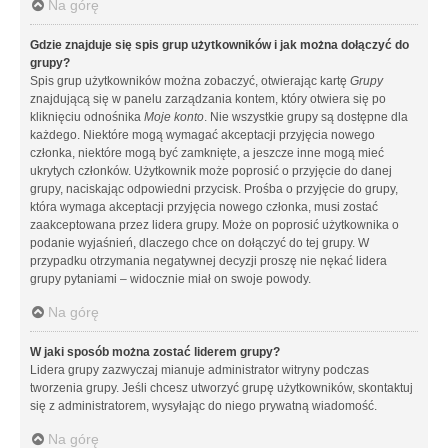
Na górę
Gdzie znajduje się spis grup użytkowników i jak można dołączyć do
grupy?
Spis grup użytkowników można zobaczyć, otwierając kartę
Grupy
znajdującą się w panelu zarządzania kontem, który otwiera się po
kliknięciu odnośnika
Moje konto
. Nie wszystkie grupy są dostępne dla
każdego. Niektóre mogą wymagać akceptacji przyjęcia nowego
członka, niektóre mogą być zamknięte, a jeszcze inne mogą mieć
ukrytych członków. Użytkownik może poprosić o przyjęcie do danej
grupy, naciskając odpowiedni przycisk. Prośba o przyjęcie do grupy,
która wymaga akceptacji przyjęcia nowego członka, musi zostać
zaakceptowana przez lidera grupy. Może on poprosić użytkownika o
podanie wyjaśnień, dlaczego chce on dołączyć do tej grupy. W
przypadku otrzymania negatywnej decyzji proszę nie nękać lidera
grupy pytaniami – widocznie miał on swoje powody.
Na górę
W jaki sposób można zostać liderem grupy?
Lidera grupy zazwyczaj mianuje administrator witryny podczas
tworzenia grupy. Jeśli chcesz utworzyć grupę użytkowników, skontaktuj
się z administratorem, wysyłając do niego prywatną wiadomość.
Na górę