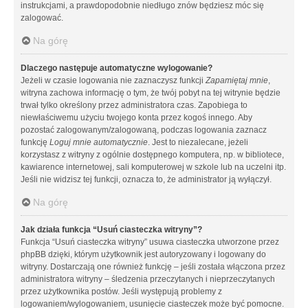
instrukcjami, a prawdopodobnie niedługo znów będziesz móc się
zalogować.
Na górę
Dlaczego następuje automatyczne wylogowanie?
Jeżeli w czasie logowania nie zaznaczysz funkcji
Zapamiętaj mnie
,
witryna zachowa informację o tym, że twój pobyt na tej witrynie będzie
trwał tylko określony przez administratora czas. Zapobiega to
niewłaściwemu użyciu twojego konta przez kogoś innego. Aby
pozostać zalogowanym/zalogowaną, podczas logowania zaznacz
funkcję
Loguj mnie automatycznie
. Jest to niezalecane, jeżeli
korzystasz z witryny z ogólnie dostępnego komputera, np. w bibliotece,
kawiarence internetowej, sali komputerowej w szkole lub na uczelni itp.
Jeśli nie widzisz tej funkcji, oznacza to, że administrator ją wyłączył.
Na górę
Jak działa funkcja “Usuń ciasteczka witryny”?
Funkcja “Usuń ciasteczka witryny” usuwa ciasteczka utworzone przez
phpBB dzięki, którym użytkownik jest autoryzowany i logowany do
witryny. Dostarczają one również funkcję – jeśli została włączona przez
administratora witryny – śledzenia przeczytanych i nieprzeczytanych
przez użytkownika postów. Jeśli występują problemy z
logowaniem/wylogowaniem, usunięcie ciasteczek może być pomocne.