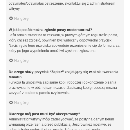
otrzymałeś/otrzymałaś ostrzeżenie, skontaktuj się z administratorem
witryny.
Na górę
W jaki sposób można zgłosić posty moderatorowi?
Jeśli administrator na to zezwolił, w prawym górnym rogu treści posta,
który chcesz zgłosić, powinien być widoczny odpowiedni przycisk.
Naciśnięcie tego przycisku spowoduje przeniesienie cię do formularza,
który po jego wypełnieniu umożliwi wysłanie zgłoszenia.
Na górę
Do czego służy przycisk “Zapisz” znajdujący się w oknie tworzenia
tematu?
Funkcja ta umożliwia zapisanie kopii roboczej i dokończenie pisania
oraz wysłanie w późniejszym czasie. Zapisaną kopię roboczą można
wczytać z poziomu panelu użytkownika.
Na górę
Dlaczego mój post musi być akceptowany?
Administrator witryny mógł zadecydować, że posty na danym forum
wymagają przejrzenia przed publikacją. Jest również możliwe, że
administrator umieścił cię w grupie, która ma ograniczenia