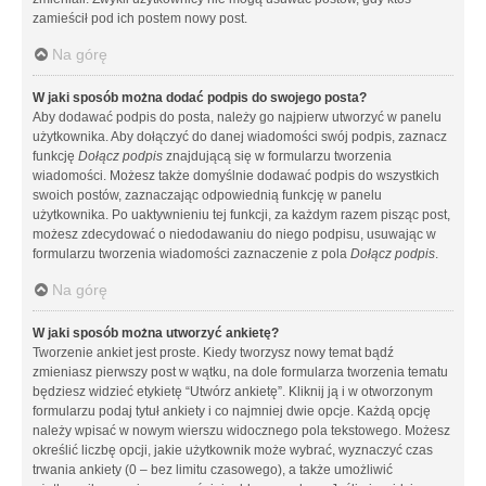
zamieścił pod ich postem nowy post.
Na górę
W jaki sposób można dodać podpis do swojego posta?
Aby dodawać podpis do posta, należy go najpierw utworzyć w panelu
użytkownika. Aby dołączyć do danej wiadomości swój podpis, zaznacz
funkcję
Dołącz podpis
znajdującą się w formularzu tworzenia
wiadomości. Możesz także domyślnie dodawać podpis do wszystkich
swoich postów, zaznaczając odpowiednią funkcję w panelu
użytkownika. Po uaktywnieniu tej funkcji, za każdym razem pisząc post,
możesz zdecydować o niedodawaniu do niego podpisu, usuwając w
formularzu tworzenia wiadomości zaznaczenie z pola
Dołącz podpis
.
Na górę
W jaki sposób można utworzyć ankietę?
Tworzenie ankiet jest proste. Kiedy tworzysz nowy temat bądź
zmieniasz pierwszy post w wątku, na dole formularza tworzenia tematu
będziesz widzieć etykietę “Utwórz ankietę”. Kliknij ją i w otworzonym
formularzu podaj tytuł ankiety i co najmniej dwie opcje. Każdą opcję
należy wpisać w nowym wierszu widocznego pola tekstowego. Możesz
określić liczbę opcji, jakie użytkownik może wybrać, wyznaczyć czas
trwania ankiety (0 – bez limitu czasowego), a także umożliwić