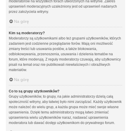
moderatorów na wszystkich forach utworzonych na witrynie. Zakres
uprawnień moderacyjnych uzależniony jest od uprawnień nadanych
przez założyciela witryny.
Na górę
Kim są moderatorzy?
Moderatorzy są użytkownikami albo też grupami użytkowników, których
zadaniem jest codzienne przeglądanie forów. Mają oni możliwość
zmiany treści lub usuwania postów, a także blokowania,
odblokowywania, przenoszenia, usuwania i dzielenia tematów na
forum, które moderują. Z reguły moderatorzy czuwają, aby użytkownicy
pisali na temat oraz nie publikowali niewłaściwych i obraźliwych
materiałów.
Na górę
Co to są grupy użytkowników?
Grupy użytkowników, to grupy, na jakie administratorzy dzielą całą
społeczność witryny, aby łatwiej było nimi zarządzać. Każdy użytkownik
może należeć do wielu grup, a każda grupa może mieć swoje własne
uprawnienia. Dzięki temu administratorzy mogą łatwo zmieniać
uprawnienia wielu użytkowników naraz, nadawać uprawnienia
moderatora lub dawać dostęp użytkownikom do prywatnego forum.