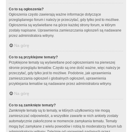
Co to są ogłoszenia?
Ogłoszenia często zawierają ważne informacje dotyczące
przeglądanego forum i należy je przeczytać, gdy tylko jest to możliwe.
Ogłoszenia są wyświetlane na górze każdej strony forum, w którym
zostały napisane. Uprawnienia zamieszczania ogłoszeń są nadawane
przez administratora witryny.
Na górę
Co to są przyklejone tematy?
Przyklejone tematy są wyświetlane pod ogłoszeniami na pierwszej
stronie przeglądu tematów. Często są one dość ważne, więc należy je
przeczytać, gdy tylko jest to możliwe. Podobnie, jak uprawnienia
zamieszczania ogłoszeń i globalnych ogłoszeń, uprawnienia
przyklejania tematów są nadawane przez administratora witryny.
Na górę
Co to są zamknięte tematy?
Zamknięte tematy są to tematy, w których użytkownicy nie mogą
zamieszczać odpowiedzi, a wszystkie zawarte w nich ankiety zostały
automatycznie zakończone w momencie zamykania tematu. Tematy
mogą być zamykane z wielu powodów i robią to moderatorzy forum lub
administratorzy witryny. Zależnie od uprawnień nadanych przez