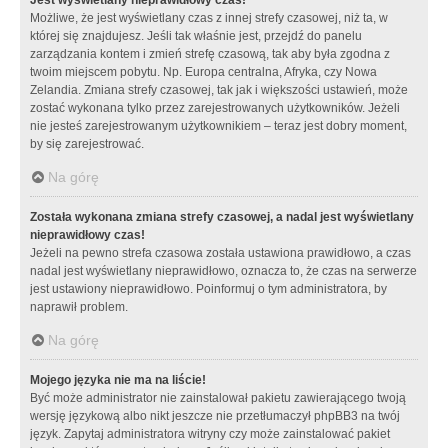
Możliwe, że jest wyświetlany czas z innej strefy czasowej, niż ta, w
której się znajdujesz. Jeśli tak właśnie jest, przejdź do panelu
zarządzania kontem i zmień strefę czasową, tak aby była zgodna z
twoim miejscem pobytu. Np. Europa centralna, Afryka, czy Nowa
Zelandia. Zmiana strefy czasowej, tak jak i większości ustawień, może
zostać wykonana tylko przez zarejestrowanych użytkowników. Jeżeli
nie jesteś zarejestrowanym użytkownikiem – teraz jest dobry moment,
by się zarejestrować.
Na górę
Została wykonana zmiana strefy czasowej, a nadal jest wyświetlany
nieprawidłowy czas!
Jeżeli na pewno strefa czasowa została ustawiona prawidłowo, a czas
nadal jest wyświetlany nieprawidłowo, oznacza to, że czas na serwerze
jest ustawiony nieprawidłowo. Poinformuj o tym administratora, by
naprawił problem.
Na górę
Mojego języka nie ma na liście!
Być może administrator nie zainstalował pakietu zawierającego twoją
wersję językową albo nikt jeszcze nie przetłumaczył phpBB3 na twój
język. Zapytaj administratora witryny czy może zainstalować pakiet