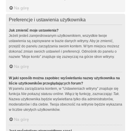
Na górę
Preferencje i ustawienia użytkownika
Jak zmienić moje ustawienia?
Jeżeli jesteś zarejestrowanym użytkownikiem, wszystkie twoje
ustawienia są zapisywane w bazie danych witryny. Aby je zmienić,
przejdź do panelu zarządzania swoim kontem. W tym miejscu możesz
dokonać zmian swoich ustawień i preferencji. Odnośnik do panelu o
nazwie “Moje konto” znajduje się zazwyczaj na górze stron witryny.
Na górę
W jaki sposób można zapobiec wyświetlaniu nazwy użytkownika na
liście użytkowników przeglądających forum?
W panelu zarządzania kontem, w “Ustawieniach witryny” znajduje się
funkcja
Nie pokazuj statusu online
. Włącz tę funkcję, zaznaczając
Tak
.
Nazwa użytkownika będzie wyświetlana tylko dla administratorów,
moderatorów i dla ciebie. Twoja obecność na witrynie będzie wykazana
w liczbie ukrytych użytkowników.
Na górę
Jest wyświetlany nieprawidłowy czas!