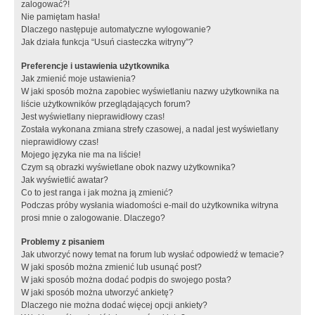
zalogować?!
Nie pamiętam hasła!
Dlaczego następuje automatyczne wylogowanie?
Jak działa funkcja “Usuń ciasteczka witryny”?
Preferencje i ustawienia użytkownika
Jak zmienić moje ustawienia?
W jaki sposób można zapobiec wyświetlaniu nazwy użytkownika na
liście użytkowników przeglądających forum?
Jest wyświetlany nieprawidłowy czas!
Została wykonana zmiana strefy czasowej, a nadal jest wyświetlany
nieprawidłowy czas!
Mojego języka nie ma na liście!
Czym są obrazki wyświetlane obok nazwy użytkownika?
Jak wyświetlić awatar?
Co to jest ranga i jak można ją zmienić?
Podczas próby wysłania wiadomości e-mail do użytkownika witryna
prosi mnie o zalogowanie. Dlaczego?
Problemy z pisaniem
Jak utworzyć nowy temat na forum lub wysłać odpowiedź w temacie?
W jaki sposób można zmienić lub usunąć post?
W jaki sposób można dodać podpis do swojego posta?
W jaki sposób można utworzyć ankietę?
Dlaczego nie można dodać więcej opcji ankiety?