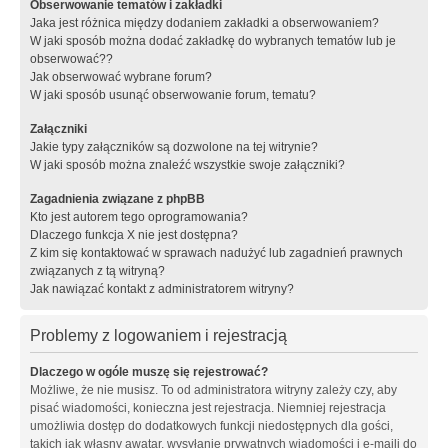
Obserwowanie tematów i zakładki
Jaka jest różnica między dodaniem zakładki a obserwowaniem?
W jaki sposób można dodać zakładkę do wybranych tematów lub je
obserwować??
Jak obserwować wybrane forum?
W jaki sposób usunąć obserwowanie forum, tematu?
Załączniki
Jakie typy załączników są dozwolone na tej witrynie?
W jaki sposób można znaleźć wszystkie swoje załączniki?
Zagadnienia związane z phpBB
Kto jest autorem tego oprogramowania?
Dlaczego funkcja X nie jest dostępna?
Z kim się kontaktować w sprawach nadużyć lub zagadnień prawnych
związanych z tą witryną?
Jak nawiązać kontakt z administratorem witryny?
Problemy z logowaniem i rejestracją
Dlaczego w ogóle muszę się rejestrować?
Możliwe, że nie musisz. To od administratora witryny zależy czy, aby
pisać wiadomości, konieczna jest rejestracja. Niemniej rejestracja
umożliwia dostęp do dodatkowych funkcji niedostępnych dla gości,
takich jak własny awatar, wysyłanie prywatnych wiadomości i e-maili do