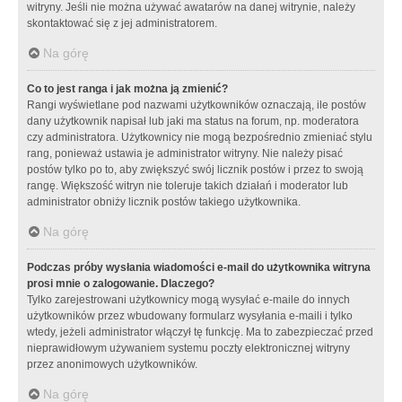
witryny. Jeśli nie można używać awatarów na danej witrynie, należy
skontaktować się z jej administratorem.
Na górę
Co to jest ranga i jak można ją zmienić?
Rangi wyświetlane pod nazwami użytkowników oznaczają, ile postów
dany użytkownik napisał lub jaki ma status na forum, np. moderatora
czy administratora. Użytkownicy nie mogą bezpośrednio zmieniać stylu
rang, ponieważ ustawia je administrator witryny. Nie należy pisać
postów tylko po to, aby zwiększyć swój licznik postów i przez to swoją
rangę. Większość witryn nie toleruje takich działań i moderator lub
administrator obniży licznik postów takiego użytkownika.
Na górę
Podczas próby wysłania wiadomości e-mail do użytkownika witryna
prosi mnie o zalogowanie. Dlaczego?
Tylko zarejestrowani użytkownicy mogą wysyłać e-maile do innych
użytkowników przez wbudowany formularz wysyłania e-maili i tylko
wtedy, jeżeli administrator włączył tę funkcję. Ma to zabezpieczać przed
nieprawidłowym używaniem systemu poczty elektronicznej witryny
przez anonimowych użytkowników.
Na górę