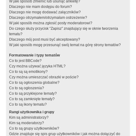
W jaki sposób zmienić lub usunąć ankietę?
Dlaczego nie mam dostępu do forum?
Dlaczego nie mogę dodawać załączników?
Dlaczego otrzymałem/otrzymałam ostrzeżenie?
W jaki sposób można zgłosić posty moderatorowi?
Do czego służy przycisk “Zapisz” znajdujący się w oknie tworzenia
tematu?
Dlaczego mój post musi być akceptowany?
W jaki sposób mogę przesunąć swój temat na górę strony tematów?
Formatowanie i typy tematów
Co to jest BBCode?
Czy można używać języka HTML?
Co to są są emotikony?
Czy można umieszczać obrazki w poście?
Co to są ogłoszenia globalne?
Co to są ogłoszenia?
Co to są przyklejone tematy?
Co to są zamknięte tematy?
Co to są ikony tematu?
Rangi użytkownika i grupy
Kim są administratorzy?
Kim są moderatorzy?
Co to są grupy użytkowników?
Gdzie znajduje się spis grup użytkowników i jak można dołączyć do