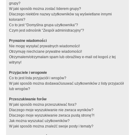
grupy?
W jaki sposób można zostać liderem grupy?
Dlaczego niektóre nazwy użytkowników są wyświetlane innymi
kolorami?
Co to jest “Domyślna grupa użytkownika”?
Czym jest odnośnik “Zespół administracyjny”?
Prywatne wiadomości
Nie mogę wysyłać prywatnych wiadomości!
Otrzymuję niechciane prywatne wiadomości!
Otrzymałem/otrzymałam spam lub obraźliwy e-mail od kogoś z tej
witryny!
Przyjaciele i wrogowie
Co to jest lista przyjaciół i wrogów?
W jaki sposób można dodawać/usuwać użytkowników z listy przyjaciół
lub wrogów?
Przeszukiwanie forów
W jaki sposób można przeszukiwać fora?
Dlaczego moje wyszukiwanie nie zwraca wyników?
Dlaczego moje wyszukiwanie zwraca pustą stronę?!
Jak można wyszukać użytkowników?
W jaki sposób można znaleźć swoje posty i tematy?