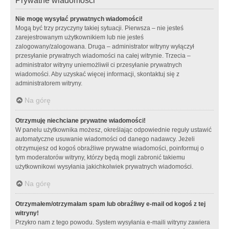
Prywatne wiadomości
Nie mogę wysyłać prywatnych wiadomości!
Mogą być trzy przyczyny takiej sytuacji. Pierwsza – nie jesteś
zarejestrowanym użytkownikiem lub nie jesteś
zalogowany/zalogowana. Druga – administrator witryny wyłączył
przesyłanie prywatnych wiadomości na całej witrynie. Trzecia –
administrator witryny uniemożliwił ci przesyłanie prywatnych
wiadomości. Aby uzyskać więcej informacji, skontaktuj się z
administratorem witryny.
Na górę
Otrzymuję niechciane prywatne wiadomości!
W panelu użytkownika możesz, określając odpowiednie reguły ustawić
automatyczne usuwanie wiadomości od danego nadawcy. Jeżeli
otrzymujesz od kogoś obraźliwe prywatne wiadomości, poinformuj o
tym moderatorów witryny, którzy będą mogli zabronić takiemu
użytkownikowi wysyłania jakichkolwiek prywatnych wiadomości.
Na górę
Otrzymałem/otrzymałam spam lub obraźliwy e-mail od kogoś z tej
witryny!
Przykro nam z tego powodu. System wysyłania e-maili witryny zawiera