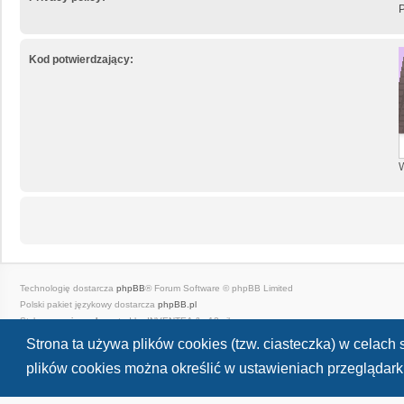
P
Kod potwierdzający:
W
Technologię dostarcza
phpBB
® Forum Software © phpBB Limited
Polski pakiet językowy dostarcza
phpBB.pl
Style
we_universal
created by INVENTEA & v12mike
Zasady ochrony danych osobowych
|
Regulamin
Strona ta używa plików cookies (tzw. ciasteczka) w celac
plików cookies można określić w ustawieniach przeglądarki