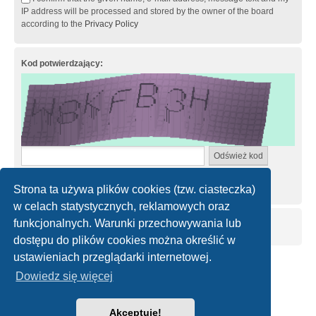
IP address will be processed and stored by the owner of the board
according to the
Privacy Policy
Kod potwierdzający:
Wprowadź kod dokładnie tak, jak jest wyświetlony na obrazku.
Wielkość znaków nie ma znaczenia.
Strona ta używa plików cookies (tzw. ciasteczka)
w celach statystycznych, reklamowych oraz
funkcjonalnych. Warunki przechowywania lub
dostępu do plików cookies można określić w
ustawieniach przeglądarki internetowej.
Strona główna
Kontakt z nami
Dowiedz się więcej
Technologię dostarcza
phpBB
® Forum Software © phpBB Limited
Akceptuję!
Polski pakiet językowy dostarcza
phpBB.pl